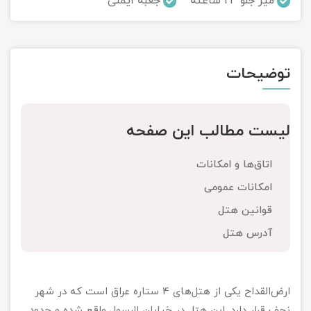
میز جلو 24 ساعته
جعبه ایمنی
تور سوباتان
تور چابهار
توضیحات
تور مرداب هسل
لیست مطالب این صفحه
تور کاشان
تور اصفهان
اتاق‌ها و امکانات
امکانات عمومی
تور ترکمن صحرا
قوانین هتل
آدرس هتل
تور آفرود
ارض‌القداح یکی از هتل‌های 4 ستاره عراق است که در شهر
نجف قرار دارد. این هتل در خیابان الرسول واقع شده و حدود