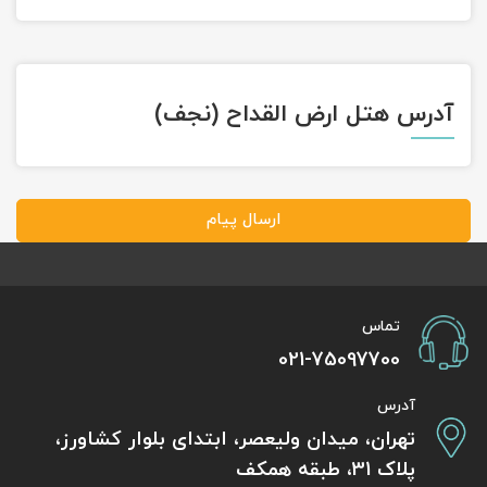
آدرس هتل ارض القداح (نجف)
ارسال پیام
تماس
021-75097700
آدرس
تهران، میدان ولیعصر، ابتدای بلوار کشاورز،
پلاک 31، طبقه همکف