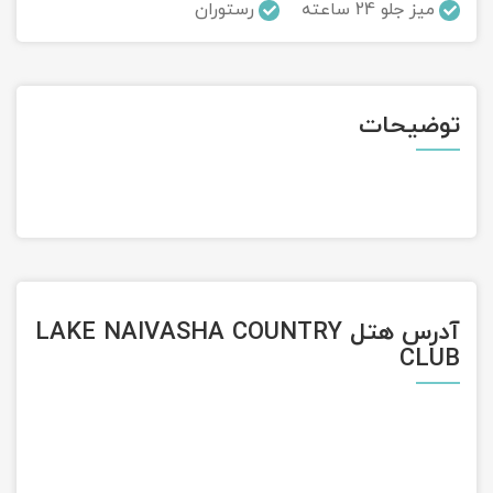
میز جلو 24 ساعته
رستوران
تور سوباتان
تور چابهار
توضیحات
تور مرداب هسل
تور کاشان
تور اصفهان
تور ترکمن صحرا
آدرس هتل LAKE NAIVASHA COUNTRY
CLUB
تور آفرود