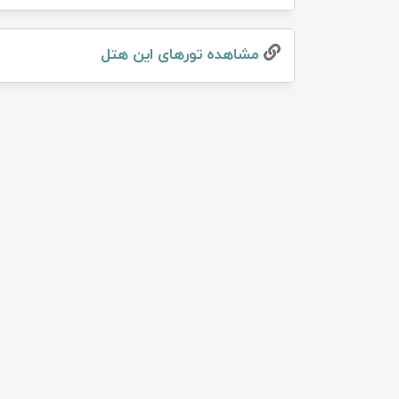
تور سوباتان
مشاهده تور‌های این هتل
تور چابهار
تور مرداب هسل
تور کاشان
تور اصفهان
تور ترکمن صحرا
تور آفرود