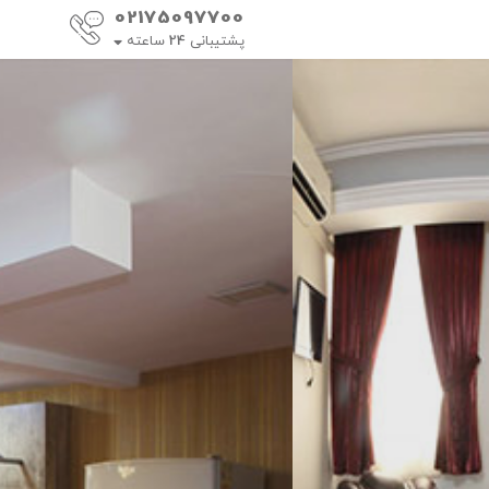
02175097700
پشتیبانی
24
ساعته