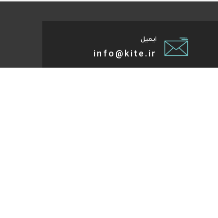
ایمیل
info@kite.ir
تی پیام توسعه صبا
ات گردشگری آنلاین پا به پات تا مقصد میاد. هر کجای دنیا و
روز که هست؛ در سایت کایت آنلاین شو و با چند کلیک بلیط
تر، هتل و تورهای مسافرتی و طبیعت‌گردی خودت رو رزرو کن.