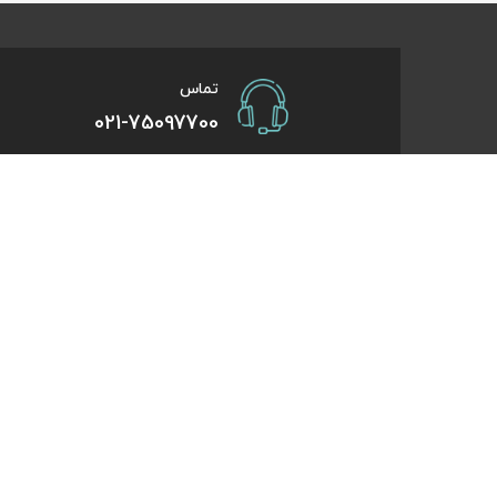
تماس
021-75097700
صفحات کاربردی
درباره کایت
درخواست همکاری
تورهای یک روزه
راهنمای خرید
تورهای کویر گر
درباره ما
تورهای استانبو
تماس با ما
تورهای طبیعت 
قوانین و مقررات
تورهای اقساطی