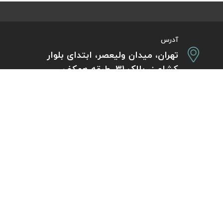
آدرس
تهران، میدان ولیعصر، ابتدای بلوار
کشاورز، پلاک 31، طبقه همکف
تورهای پرطرفدار
آژانس مسافر
کایت با ارائه خدم
بلیط هواپیما اقساطی
هر ساعت از شبانه‌
دی
رزرو هتل اقساطی
هواپیما، بلیط چار
ل
مجله گردشگری
گردی
راهنمای ویزای کشورها
بلیط هواپیما خارجی