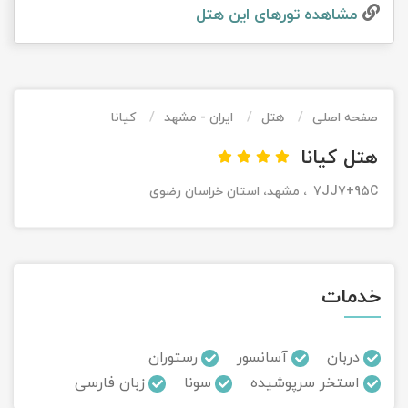
مشاهده تور‌های این هتل
تور کیش از ساری
تور کویر مرنجاب
تور سنگاپور اقساطی
اقساطی
تور طبس
تور مالدیو
تور کیش از بندرعباس
اقساطی
صفحه اصلی
هتل
ایران - مشهد
کیانا
تور کویر کاراکال
تور قزاقستان اقساطی
هتل کیانا
تور کویر مصر
تور زیارتی اقساطی
7JJ7+95C، مشهد، استان خراسان رضوی
تور کویر ابوزیدآباد
تور هرمز
خدمات
تور ماسوله
تور مرداب سراوان
دربان
آسانسور
رستوران
استخر سرپوشیده
سونا
زبان فارسی
تور گلستان