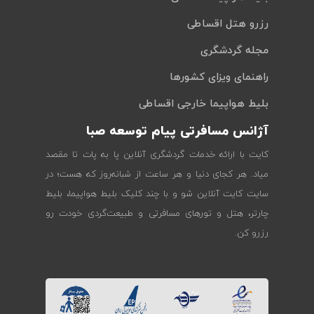
رزرو هتل اقساطی
مجله گردشگری
راهنمای ویزای کشورها
بلیط هواپیما خارجی اقساطی
آژانس مسافرتی پیام توسعه صبا
کایت با ارائه خدمات گردشگری آنلاین پا به پات تا مقصد
میاد. هر کجای دنیا و هر ساعت از شبانه‌روز که هست؛ در
سایت کایت آنلاین شو و با چند کلیک بلیط هواپیما، بلیط
چارتر، هتل و تورهای مسافرتی و طبیعت‌گردی خودت رو
رزرو کن.