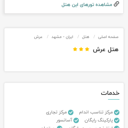
مشاهده تور‌های این هتل
تور کیش از ساری
تور کویر مرنجاب
تور سنگاپور اقساطی
اقساطی
تور طبس
تور مالدیو
تور کیش از بندرعباس
اقساطی
صفحه اصلی
هتل
ایران - مشهد
عرش
تور کویر کاراکال
تور قزاقستان اقساطی
هتل عرش
تور کویر مصر
تور زیارتی اقساطی
تور کویر ابوزیدآباد
تور هرمز
خدمات
تور ماسوله
تور مرداب سراوان
مرکز تناسب اندام
مرکز تجاری
پارکینگ رایگان
آسانسور
تور گلستان