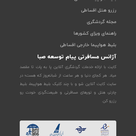
رزرو هتل اقساطی
مجله گردشگری
راهنمای ویزای کشورها
بلیط هواپیما خارجی اقساطی
آژانس مسافرتی پیام توسعه صبا
کایت با ارائه خدمات گردشگری آنلاین پا به پات تا مقصد
میاد. هر کجای دنیا و هر ساعت از شبانه‌روز که هست؛ در
سایت کایت آنلاین شو و با چند کلیک بلیط هواپیما، بلیط
چارتر، هتل و تورهای مسافرتی و طبیعت‌گردی خودت رو
رزرو کن.