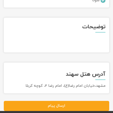
سونا
تور سوباتان
تور چابهار
توضیحات
تور مرداب هسل
تور کاشان
تور اصفهان
تور ترکمن صحرا
آدرس هتل سهند
تور آفرود
مشهد،خيابان امام رضا(ع)، امام رضا 2، کوچه کربلا
ارسال پیام