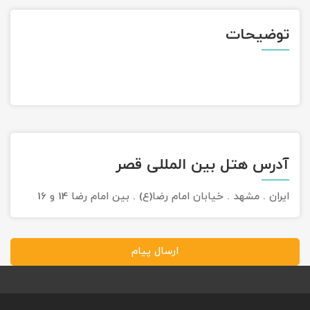
تور سوباتان
توضیحات
تور چابهار
تور مرداب هسل
تور کاشان
آدرس هتل بین المللی قصر
تور اصفهان
ایران . مشهد . خیابان امام رضا(ع) . بین امام رضا 14 و 16
تور ترکمن صحرا
تور آفرود
ارسال پیام