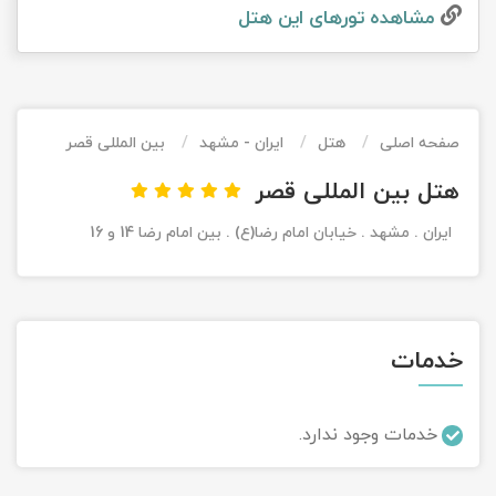
مشاهده تور‌های این هتل
تور کیش از ساری
تور کویر مرنجاب
تور سنگاپور اقساطی
اقساطی
تور طبس
تور مالدیو
تور کیش از بندرعباس
اقساطی
صفحه اصلی
هتل
ایران - مشهد
بین المللی قصر
تور کویر کاراکال
تور قزاقستان اقساطی
هتل بین المللی قصر
تور کویر مصر
تور زیارتی اقساطی
ایران . مشهد . خیابان امام رضا(ع) . بین امام رضا 14 و 16
تور کویر ابوزیدآباد
تور هرمز
خدمات
تور ماسوله
تور مرداب سراوان
خدمات وجود ندارد.
تور گلستان