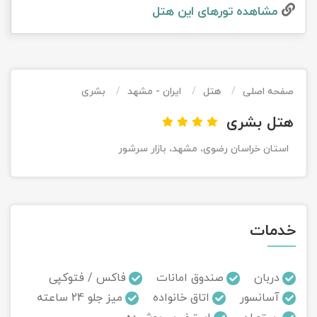
مشاهده تور‌های این هتل
تور کیش از ساری
تور کویر مرنجاب
تور سنگاپور اقساطی
اقساطی
تور طبس
تور مالدیو
تور کیش از بندرعباس
اقساطی
صفحه اصلی
هتل
ایران - مشهد
بشری
تور کویر کاراکال
تور قزاقستان اقساطی
هتل بشری
تور کویر مصر
تور زیارتی اقساطی
استان خراسان رضوی، مشهد، بازار سرشور
تور کویر ابوزیدآباد
تور هرمز
خدمات
تور ماسوله
تور مرداب سراوان
دربان
صندوق امانات
فاکس / فتوکپی
آسانسور
اتاق خانواده
میز جلو 24 ساعته
تور گلستان