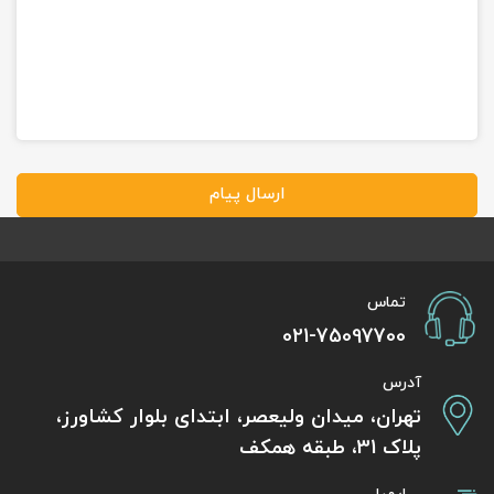
ارسال پیام
تماس
021-75097700
آدرس
تهران، میدان ولیعصر، ابتدای بلوار کشاورز،
پلاک 31، طبقه همکف