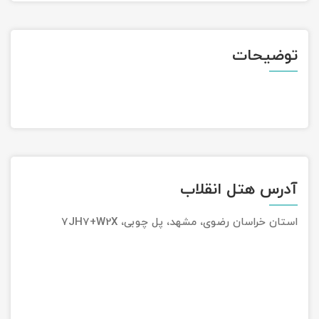
تور سوباتان
توضیحات
تور چابهار
تور مرداب هسل
تور کاشان
تور اصفهان
آدرس هتل انقلاب
تور ترکمن صحرا
استان خراسان رضوی، مشهد، پل چوبی، 7JH7+W2X
تور آفرود