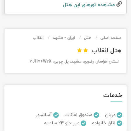
مشاهده تور‌های این هتل
تور کیش از ساری
تور کویر مرنجاب
تور سنگاپور اقساطی
اقساطی
تور طبس
تور مالدیو
تور کیش از بندرعباس
اقساطی
صفحه اصلی
هتل
ایران - مشهد
انقلاب
تور کویر کاراکال
تور قزاقستان اقساطی
هتل انقلاب
تور کویر مصر
تور زیارتی اقساطی
استان خراسان رضوی، مشهد، پل چوبی، 7JH7+W2X
تور کویر ابوزیدآباد
تور هرمز
خدمات
تور ماسوله
تور مرداب سراوان
دربان
صندوق امانات
آسانسور
اتاق خانواده
میز جلو 24 ساعته
تور گلستان