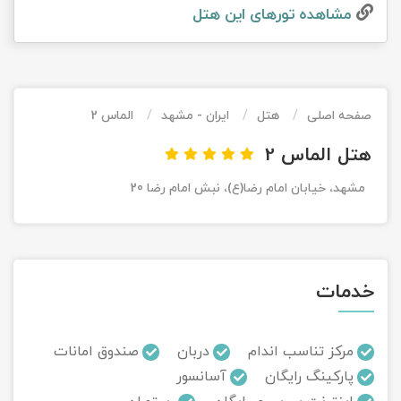
مشاهده تور‌های این هتل
تور کیش از ساری
تور کویر مرنجاب
تور سنگاپور اقساطی
اقساطی
تور طبس
تور مالدیو
تور کیش از بندرعباس
اقساطی
صفحه اصلی
هتل
ایران - مشهد
الماس 2
تور کویر کاراکال
تور قزاقستان اقساطی
هتل الماس 2
تور کویر مصر
تور زیارتی اقساطی
مشهد، خیابان امام رضا(ع)، نبش امام رضا 20
تور کویر ابوزیدآباد
تور هرمز
خدمات
تور ماسوله
تور مرداب سراوان
مرکز تناسب اندام
دربان
صندوق امانات
پارکینگ رایگان
آسانسور
تور گلستان