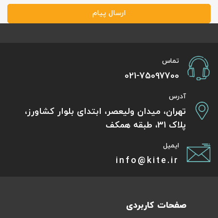
ارسال پیام
تماس
021-75097700
آدرس
تهران، میدان ولیعصر، ابتدای بلوار کشاورز،
پلاک 31، طبقه همکف
ایمیل
info@kite.ir
صفحات کاربردی