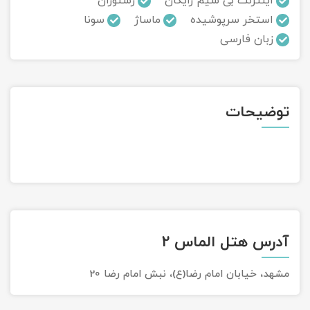
اینترنت بی سیم رایگان
رستوران
استخر سرپوشیده
ماساژ
سونا
تور سوباتان
زبان فارسی
تور چابهار
تور مرداب هسل
توضیحات
تور کاشان
تور اصفهان
تور ترکمن صحرا
تور آفرود
آدرس هتل الماس 2
مشهد، خیابان امام رضا(ع)، نبش امام رضا 20