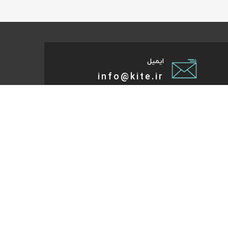
ایمیل
info@kite.ir
تی پیام توسعه صبا
ات گردشگری آنلاین پا به پات تا مقصد میاد. هر کجای دنیا و
روز که هست؛ در سایت کایت آنلاین شو و با چند کلیک بلیط
تر، هتل و تورهای مسافرتی و طبیعت‌گردی خودت رو رزرو کن.