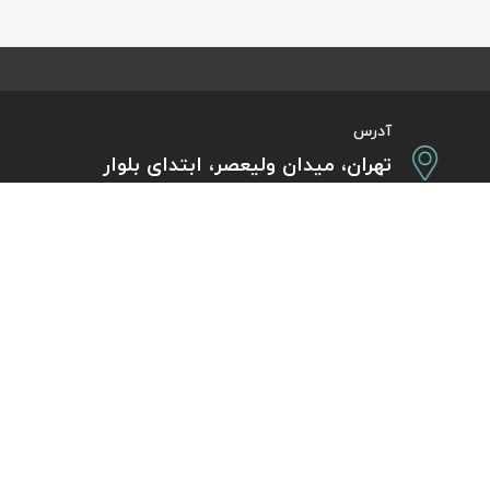
آدرس
تهران، میدان ولیعصر، ابتدای بلوار
کشاورز، پلاک 31، طبقه همکف
تورهای پرطرفدار
آژانس مسافر
کایت با ارائه خدم
بلیط هواپیما اقساطی
هر ساعت از شبانه‌
دی
رزرو هتل اقساطی
هواپیما، بلیط چار
ل
مجله گردشگری
گردی
راهنمای ویزای کشورها