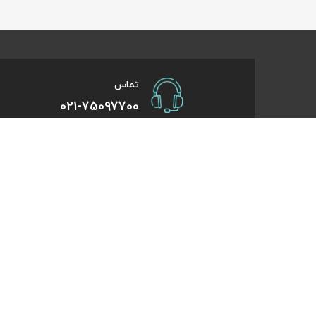
تماس
021-75097700
صفحات کاربردی
درباره کایت
درخواست همکاری
تورهای یک روزه
راهنمای خرید
تورهای کویر گر
درباره ما
تورهای استانبو
تماس با ما
تورهای طبیعت 