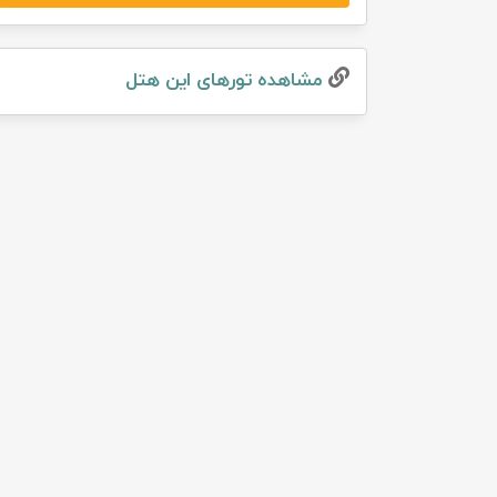
تور سوباتان
مشاهده تور‌های این هتل
تور چابهار
تور مرداب هسل
تور کاشان
تور اصفهان
تور ترکمن صحرا
تور آفرود