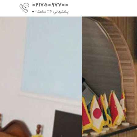
02175097700
پشتیبانی
24
ساعته