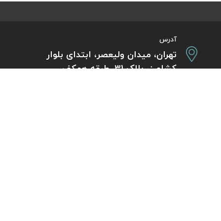
آدرس
تهران، میدان ولیعصر، ابتدای بلوار
کشاورز، پلاک 31، طبقه همکف
تورهای پرطرفدار
آژانس مسافر
کایت با ارائه خدم
بلیط هواپیما اقساطی
هر ساعت از شبانه‌
دی
رزرو هتل اقساطی
هواپیما، بلیط چار
ل
مجله گردشگری
گردی
راهنمای ویزای کشورها
بلیط هواپیما خارجی