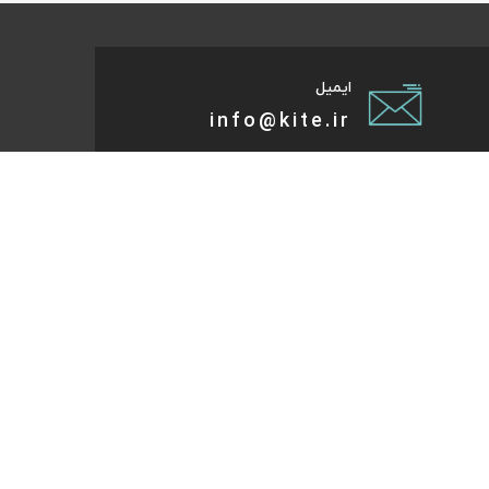
ایمیل
info@kite.ir
تی پیام توسعه صبا
ات گردشگری آنلاین پا به پات تا مقصد میاد. هر کجای دنیا و
روز که هست؛ در سایت کایت آنلاین شو و با چند کلیک بلیط
تر، هتل و تورهای مسافرتی و طبیعت‌گردی خودت رو رزرو کن.