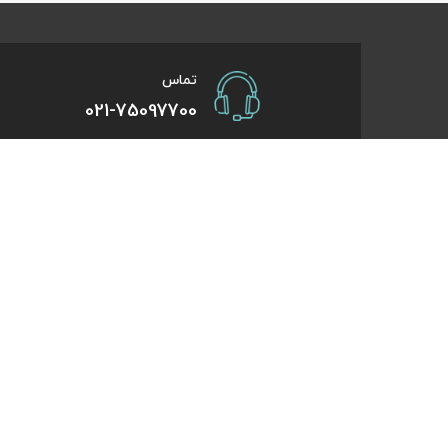
تماس
021-75097700
صفحات کاربردی
درباره کایت
درخواست همکاری
تورهای یک روزه
راهنمای خرید
تورهای کویر گر
درباره ما
تورهای استانبو
تماس با ما
تورهای طبیعت 
قوانین و مقررات
تورهای اقساطی