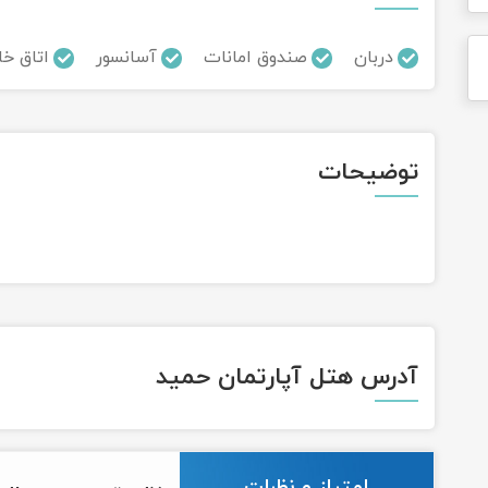
دربان
صندوق امانات
آسانسور
اتاق خا
توضیحات
آدرس هتل آپارتمان حمید
امتیاز و نظرات