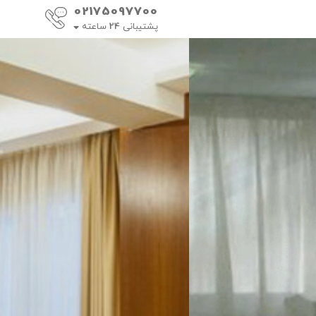
02175097700
پشتیبانی
24
ساعته