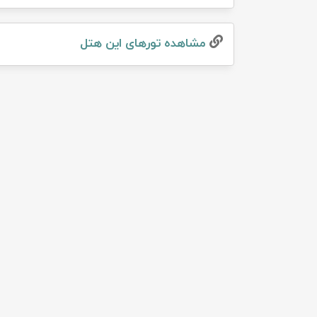
تور سوباتان
مشاهده تور‌های این هتل
تور چابهار
تور مرداب هسل
تور کاشان
تور اصفهان
تور ترکمن صحرا
تور آفرود