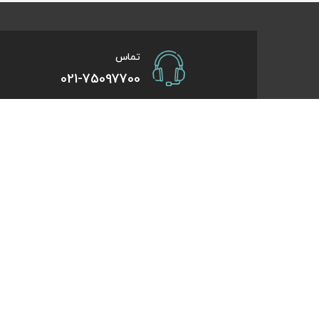
تماس
021-75097700
صفحات کاربردی
درباره کایت
درخواست همکاری
تورهای یک روزه
راهنمای خرید
تورهای کویر گر
درباره ما
تورهای استانبو
تماس با ما
تورهای طبیعت 
قوانین و مقررات
تورهای اقساطی