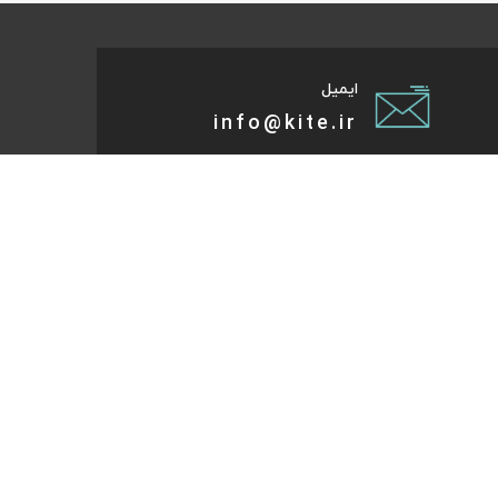
ایمیل
info@kite.ir
تی پیام توسعه صبا
ات گردشگری آنلاین پا به پات تا مقصد میاد. هر کجای دنیا و
روز که هست؛ در سایت کایت آنلاین شو و با چند کلیک بلیط
تر، هتل و تورهای مسافرتی و طبیعت‌گردی خودت رو رزرو کن.