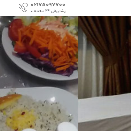
02175097700
پشتیبانی
24
ساعته