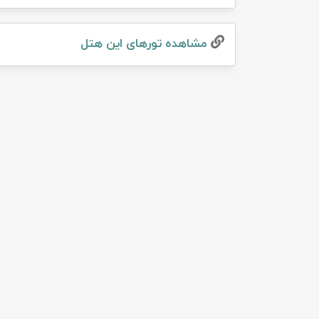
تور سوباتان
مشاهده تور‌های این هتل
تور چابهار
تور مرداب هسل
تور کاشان
تور اصفهان
تور ترکمن صحرا
تور آفرود