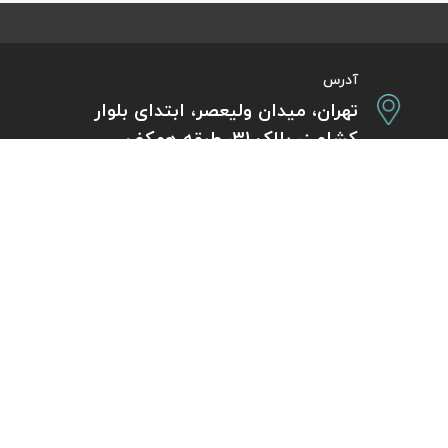
آدرس
تهران، میدان ولیعصر، ابتدای بلوار
کشاورز، پلاک 31، طبقه همکف
تورهای پرطرفدار
آژانس مسافر
کایت با ارائه خدم
بلیط هواپیما اقساطی
هر ساعت از شبانه‌
دی
رزرو هتل اقساطی
هواپیما، بلیط چار
ل
مجله گردشگری
گردی
راهنمای ویزای کشورها
بلیط هواپیما خارجی