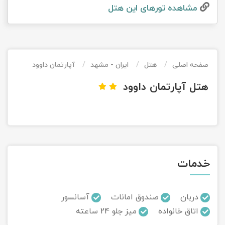
مشاهده تور‌های این هتل
تور کیش از ساری
تور کویر مرنجاب
تور سنگاپور اقساطی
اقساطی
تور طبس
تور مالدیو
تور کیش از بندرعباس
اقساطی
صفحه اصلی
هتل
ایران - مشهد
آپارتمان داوود
تور کویر کاراکال
تور قزاقستان اقساطی
هتل آپارتمان داوود
تور کویر مصر
تور زیارتی اقساطی
تور کویر ابوزیدآباد
تور هرمز
خدمات
تور ماسوله
تور مرداب سراوان
دربان
صندوق امانات
آسانسور
اتاق خانواده
میز جلو 24 ساعته
تور گلستان