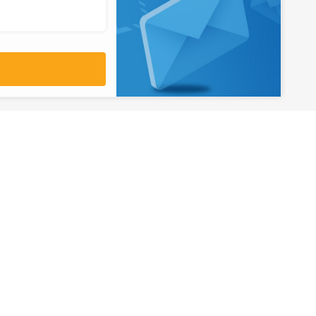
آدرس
تهران، میدان ولیعصر، ابتدای بلوار
کشاورز، پلاک 31، طبقه همکف
تورهای پرطرفدار
آژانس مسافر