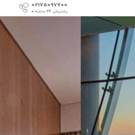
02175097700
پشتیبانی
24
ساعته