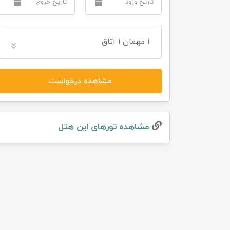
تور سوباتان
1
مهمان
1 اتاق
تور چابهار
تور مرداب هسل
مشاهده درخواست
تور کاشان
تور اصفهان
مشاهده تور‌های این هتل
تور ترکمن صحرا
تور آفرود