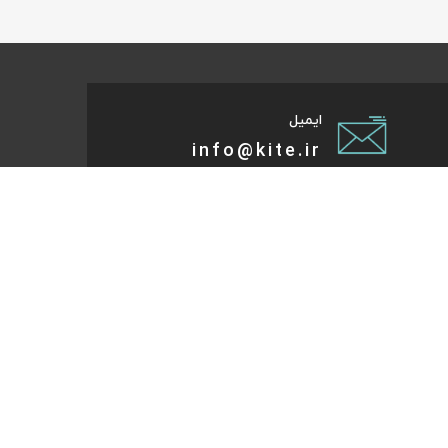
ایمیل
info@kite.ir
تی پیام توسعه صبا
ات گردشگری آنلاین پا به پات تا مقصد میاد. هر کجای دنیا و
روز که هست؛ در سایت کایت آنلاین شو و با چند کلیک بلیط
تر، هتل و تورهای مسافرتی و طبیعت‌گردی خودت رو رزرو کن.