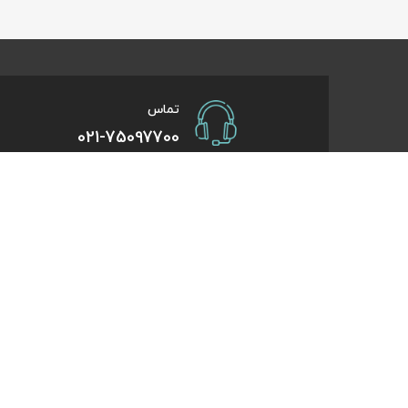
تماس
021-75097700
صفحات کاربردی
درباره کایت
درخواست همکاری
تورهای یک روزه
راهنمای خرید
تورهای کویر گر
درباره ما
تورهای استانبو
تماس با ما
تورهای طبیعت 