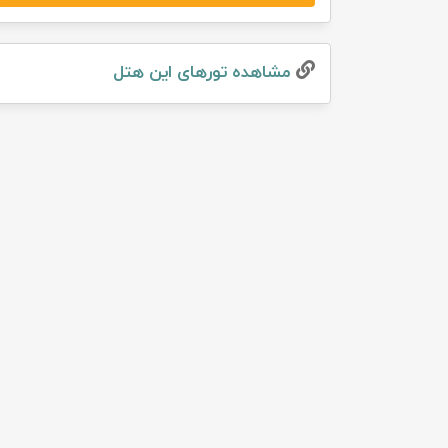
تور سوباتان
مشاهده تور‌های این هتل
تور چابهار
تور مرداب هسل
تور کاشان
تور اصفهان
تور ترکمن صحرا
تور آفرود