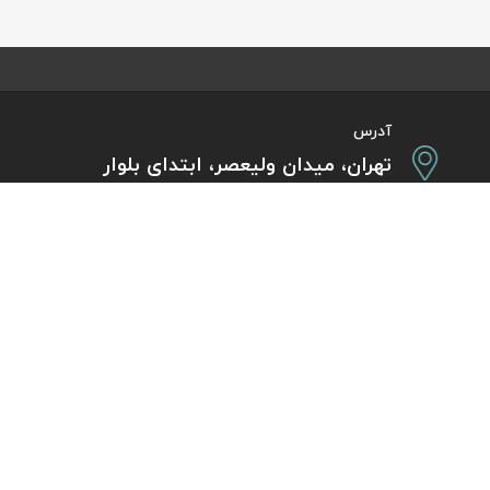
آدرس
تهران، میدان ولیعصر، ابتدای بلوار
کشاورز، پلاک 31، طبقه همکف
تورهای پرطرفدار
آژانس مسافر
کایت با ارائه خدم
بلیط هواپیما اقساطی
هر ساعت از شبانه‌
دی
رزرو هتل اقساطی
هواپیما، بلیط چار
ل
مجله گردشگری
گردی
راهنمای ویزای کشورها