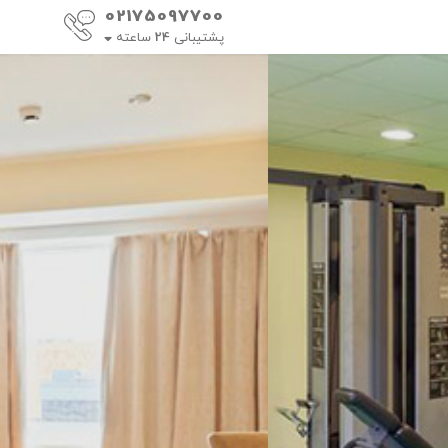
02175097700
پشتیبانی
24
ساعته