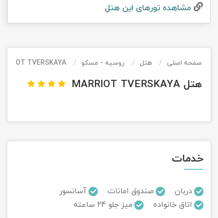
مشاهده تور‌های این هتل
تور کیش از ساری
تور کویر مرنجاب
تور سنگاپور اقساطی
اقساطی
تور طبس
تور مالدیو
تور کیش از بندرعباس
اقساطی
صفحه اصلی
هتل
روسیه - مسکو
ARRIOT TVERSKAYA
تور کویر کاراکال
تور قزاقستان اقساطی
هتل MARRIOT TVERSKAYA
تور کویر مصر
تور زیارتی اقساطی
تور کویر ابوزیدآباد
تور هرمز
خدمات
تور ماسوله
تور مرداب سراوان
دربان
صندوق امانات
آسانسور
اتاق خانواده
میز جلو 24 ساعته
تور گلستان