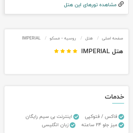
مشاهده تور‌های این هتل
تور کیش از ساری
تور کویر مرنجاب
تور سنگاپور اقساطی
اقساطی
تور طبس
تور مالدیو
تور کیش از بندرعباس
اقساطی
صفحه اصلی
هتل
روسیه - مسکو
IMPERIAL
تور کویر کاراکال
تور قزاقستان اقساطی
هتل IMPERIAL
تور کویر مصر
تور زیارتی اقساطی
تور کویر ابوزیدآباد
تور هرمز
خدمات
تور ماسوله
تور مرداب سراوان
فاکس / فتوکپی
اینترنت بی سیم رایگان
میز جلو 24 ساعته
زبان انگلیسی
تور گلستان