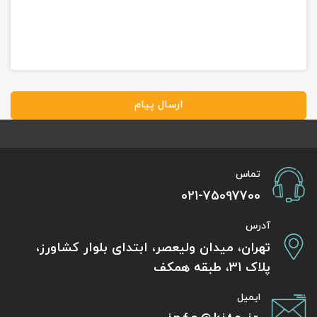
ارسال پیام
تماس
021-75097700
آدرس
تهران، میدان ولیعصر، ابتدای بلوار کشاورز،
پلاک 31، طبقه همکف
ایمیل