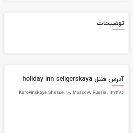
تور سوباتان
توضیحات
تور چابهار
تور مرداب هسل
تور کاشان
تور اصفهان
آدرس هتل holiday inn seligerskaya
تور ترکمن صحرا
Korovinskoye Shosse, 10, Moscow, Russia, 127486
تور آفرود