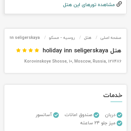
مشاهده تور‌های این هتل
تور کیش از ساری
تور کویر مرنجاب
تور سنگاپور اقساطی
اقساطی
تور طبس
تور مالدیو
تور کیش از بندرعباس
اقساطی
صفحه اصلی
هتل
روسیه - مسکو
iday inn seligerskaya
تور کویر کاراکال
تور قزاقستان اقساطی
هتل holiday inn seligerskaya
تور کویر مصر
تور زیارتی اقساطی
Korovinskoye Shosse, 10, Moscow, Russia, 127486
تور کویر ابوزیدآباد
تور هرمز
خدمات
تور ماسوله
تور مرداب سراوان
دربان
صندوق امانات
آسانسور
میز جلو 24 ساعته
تور گلستان