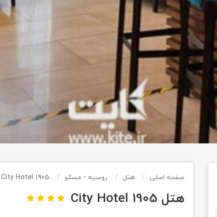
صفحه اصلی
هتل
روسیه - مسکو
City Hotel 1905
هتل City Hotel 1905