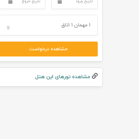
تور سوباتان
1
مهمان
1 اتاق
تور چابهار
تور مرداب هسل
مشاهده درخواست
تور کاشان
تور اصفهان
مشاهده تور‌های این هتل
تور ترکمن صحرا
تور آفرود