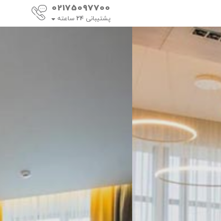
02175097700
پشتیبانی
24
ساعته