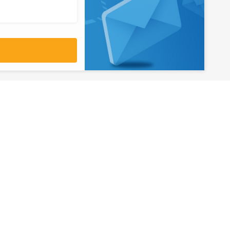
آدرس
تهران، میدان ولیعصر، ابتدای بلوار
کشاورز، پلاک 31، طبقه همکف
تورهای پرطرفدار
آژانس مسافر