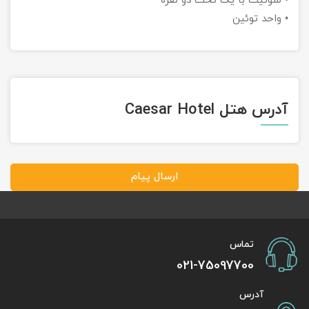
• سوئیت با یک تخت دو نفره
• واحد توئین
آدرس هتل Caesar Hotel
ارسال پیام
تماس
021-75097700
آدرس