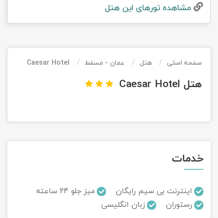
مشاهده تور‌های این هتل
تور کیش از ساری
تور کویر مرنجاب
تور سنگاپور اقساطی
اقساطی
تور طبس
تور مالدیو
تور کیش از بندرعباس
اقساطی
صفحه اصلی
هتل
عمان - مسقط
Caesar Hotel
تور کویر کاراکال
تور قزاقستان اقساطی
هتل Caesar Hotel
تور کویر مصر
تور زیارتی اقساطی
تور کویر ابوزیدآباد
تور هرمز
خدمات
تور ماسوله
تور مرداب سراوان
اینترنت بی سیم رایگان
میز جلو 24 ساعته
رستوران
زبان انگلیسی
تور گلستان