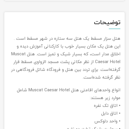
تور سوباتان
توضیحات
تور چابهار
هتل سزار مسقط یک هتل سه ستاره در شهر مسقط است .
تور مرداب هسل
این هتل یک مکان بسیار خوب با کارکنانی آموزش دیده و
تور کاشان
اخلاق مدار است، که بسیار شیک و تمیز است. هتل Muscat
Caesar Hotel از نظر مکانی پشت مسجد الزواوی مسقط قرار
تور اصفهان
گرفته‌است. برای تردد بین هتل و فرودگاه شاتل فرودگاهی در
نظر گرفته شده‌است.
تور ترکمن صحرا
انواع واحدهای اقامتی هتل Muscat Caesar Hotel شامل
تور آفرود
موارد زیر هستند:
• اتاق تک نفره
• اتاق دابل
• واحد دلوکس