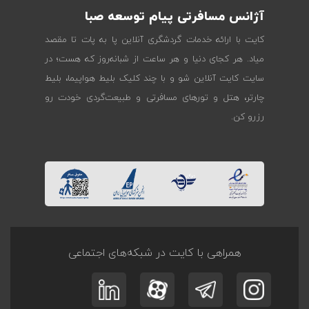
آژانس مسافرتی پیام توسعه صبا
کایت با ارائه خدمات گردشگری آنلاین پا به پات تا مقصد
میاد. هر کجای دنیا و هر ساعت از شبانه‌روز که هست؛ در
سایت کایت آنلاین شو و با چند کلیک بلیط هواپیما، بلیط
چارتر، هتل و تورهای مسافرتی و طبیعت‌گردی خودت رو
رزرو کن.
همراهی با کایت در شبکه‌های اجتماعی