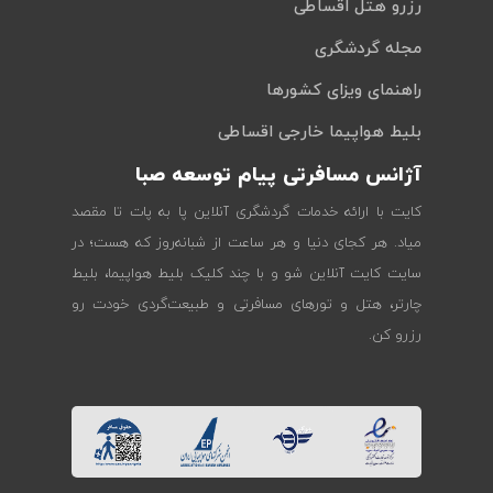
رزرو هتل اقساطی
مجله گردشگری
راهنمای ویزای کشورها
بلیط هواپیما خارجی اقساطی
آژانس مسافرتی پیام توسعه صبا
کایت با ارائه خدمات گردشگری آنلاین پا به پات تا مقصد
میاد. هر کجای دنیا و هر ساعت از شبانه‌روز که هست؛ در
سایت کایت آنلاین شو و با چند کلیک بلیط هواپیما، بلیط
چارتر، هتل و تورهای مسافرتی و طبیعت‌گردی خودت رو
رزرو کن.