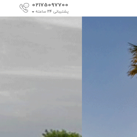
02175097700
پشتیبانی
24
ساعته