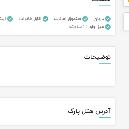
دربان
صندوق امانات
اتاق خانواده
این
میز جلو 24 ساعته
توضیحات
آدرس هتل پارک