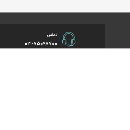
تماس
021-75097700
صفحات کاربردی
درباره کایت
درخواست همکاری
تورهای یک روزه
راهنمای خرید
تورهای کویر گر
درباره ما
تورهای استانبو
تماس با ما
تورهای طبیعت 