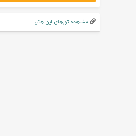
تور سوباتان
مشاهده تور‌های این هتل
تور چابهار
تور مرداب هسل
تور کاشان
تور اصفهان
تور ترکمن صحرا
تور آفرود