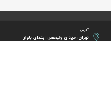
آدرس
تهران، میدان ولیعصر، ابتدای بلوار
کشاورز، پلاک 31، طبقه همکف
تورهای پرطرفدار
آژانس مسافر
کایت با ارائه خدم
بلیط هواپیما اقساطی
هر ساعت از شبانه‌
دی
رزرو هتل اقساطی
هواپیما، بلیط چار
ل
مجله گردشگری
گردی
راهنمای ویزای کشورها