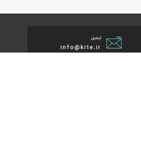
ایمیل
info@kite.ir
تی پیام توسعه صبا
ات گردشگری آنلاین پا به پات تا مقصد میاد. هر کجای دنیا و
روز که هست؛ در سایت کایت آنلاین شو و با چند کلیک بلیط
تر، هتل و تورهای مسافرتی و طبیعت‌گردی خودت رو رزرو کن.