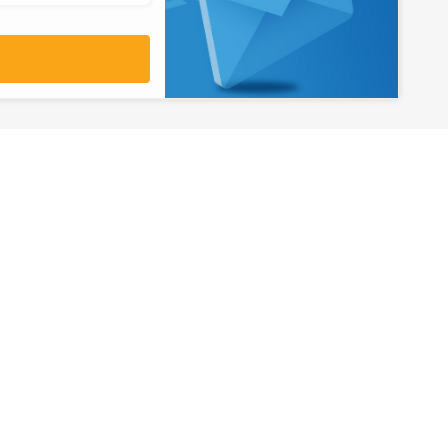
آدرس
تهران، میدان ولیعصر، ابتدای بلوار
کشاورز، پلاک 31، طبقه همکف
تورهای پرطرفدار
آژانس مسافر
کایت با ارائه خدم
بلیط هواپیما اقساطی