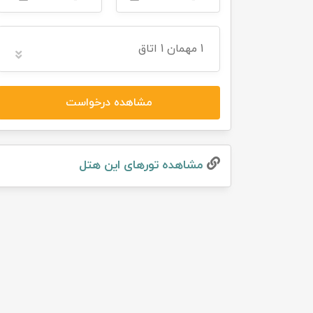
تور سوباتان
1
مهمان
1 اتاق
تور چابهار
تور مرداب هسل
مشاهده درخواست
تور کاشان
مشاهده تور‌های این هتل
تور اصفهان
تور ترکمن صحرا
تور آفرود