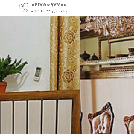
02175097700
پشتیبانی
24
ساعته