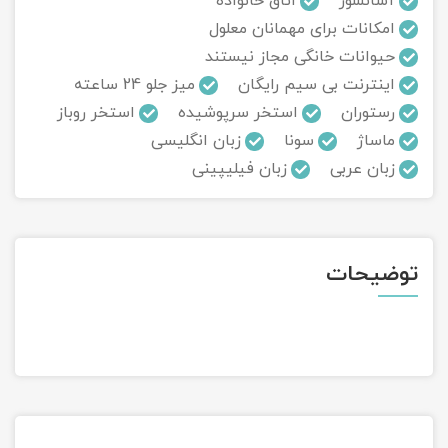
آسانسور
اتاق خانواده
امکانات برای مهمانان معلول
تور سوباتان
حیوانات خانگی مجاز نیستند
اینترنت بی سیم رایگان
میز جلو 24 ساعته
تور چابهار
رستوران
استخر سرپوشیده
استخر روباز
تور مرداب هسل
ماساژ
سونا
زبان انگلیسی
زبان عربی
زبان فیلیپینی
تور کاشان
تور اصفهان
توضیحات
تور ترکمن صحرا
تور آفرود