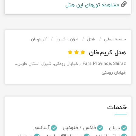
مشاهده تور‌های این هتل
تور کیش از ساری
تور کویر مرنجاب
تور سنگاپور اقساطی
اقساطی
تور طبس
تور مالدیو
تور کیش از بندرعباس
اقساطی
صفحه اصلی
هتل
ایران - شیراز
کریم‌خان
تور کویر کاراکال
تور قزاقستان اقساطی
هتل کریم‌خان
تور کویر مصر
تور زیارتی اقساطی
Fars Province, Shiraz, خیابان رودکی، شیراز، استان فارس،،
تور کویر ابوزیدآباد
خیابان رودکی
تور هرمز
تور ماسوله
خدمات
تور مرداب سراوان
دربان
فاکس / فتوکپی
آسانسور
تور گلستان