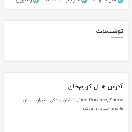
اتاق خانواده
میز جلو 24 ساعته
رستوران
تور سوباتان
تور چابهار
توضیحات
تور مرداب هسل
تور کاشان
تور اصفهان
تور ترکمن صحرا
آدرس هتل کریم‌خان
تور آفرود
Fars Province, Shiraz, خیابان رودکی، شیراز، استان
فارس،، خیابان رودکی