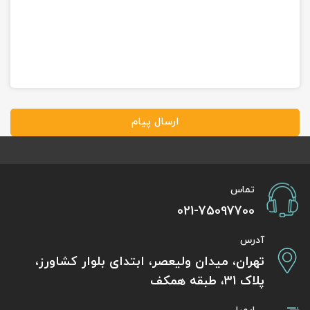
ارسال پیام
تماس
021-75097700
آدرس
تهران، میدان ولیعصر، ابتدای بلوار کشاورز،
پلاک 31، طبقه همکف