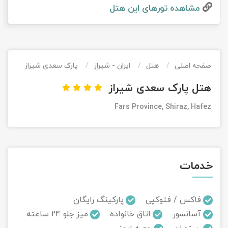
مشاهده تور‌های این هتل
تور کیش از ساری
تور کویر مرنجاب
تور سنگاپور اقساطی
اقساطی
تور طبس
تور مالدیو
تور کیش از بندرعباس
اقساطی
صفحه اصلی
هتل
ایران - شیراز
پارک سعدی شیراز
تور کویر کاراکال
تور قزاقستان اقساطی
هتل پارک سعدی شیراز
تور کویر مصر
تور زیارتی اقساطی
Fars Province, Shiraz, Hafez
تور کویر ابوزیدآباد
تور هرمز
خدمات
تور ماسوله
تور مرداب سراوان
فاکس / فتوکپی
پارکینگ رایگان
آسانسور
اتاق خانواده
میز جلو 24 ساعته
تور گلستان