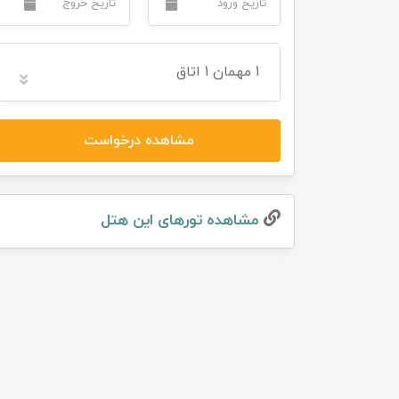
تور سوباتان
1
مهمان
1 اتاق
تور چابهار
تور مرداب هسل
مشاهده درخواست
تور کاشان
تور اصفهان
مشاهده تور‌های این هتل
تور ترکمن صحرا
تور آفرود