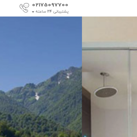
02175097700
پشتیبانی
24
ساعته