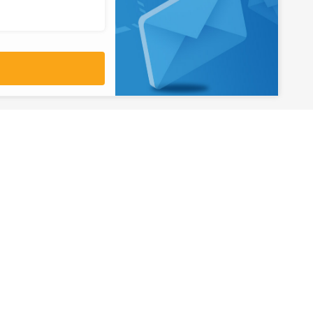
آدرس
تهران، میدان ولیعصر، ابتدای بلوار
کشاورز، پلاک 31، طبقه همکف
تورهای پرطرفدار
آژانس مسافر