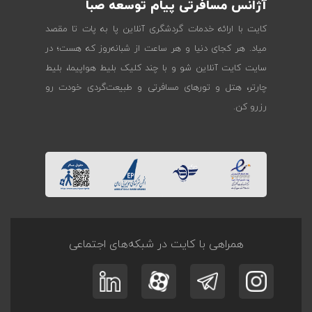
آژانس مسافرتی پیام توسعه صبا
کایت با ارائه خدمات گردشگری آنلاین پا به پات تا مقصد
میاد. هر کجای دنیا و هر ساعت از شبانه‌روز که هست؛ در
سایت کایت آنلاین شو و با چند کلیک بلیط هواپیما، بلیط
چارتر، هتل و تورهای مسافرتی و طبیعت‌گردی خودت رو
رزرو کن.
همراهی با کایت در شبکه‌های اجتماعی