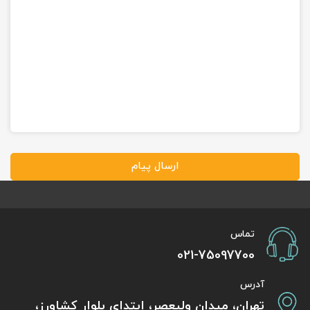
ارسال پیام
تماس
021-75097700
آدرس
تهران، میدان ولیعصر، ابتدای بلوار کشاورز،