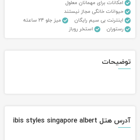
امکانات برای مهمانان معلول
حیوانات خانگی مجاز نیستند
تور سوباتان
اینترنت بی سیم رایگان
میز جلو 24 ساعته
تور چابهار
رستوران
استخر روباز
تور مرداب هسل
تور کاشان
توضیحات
تور اصفهان
تور ترکمن صحرا
تور آفرود
آدرس هتل ibis styles singapore albert