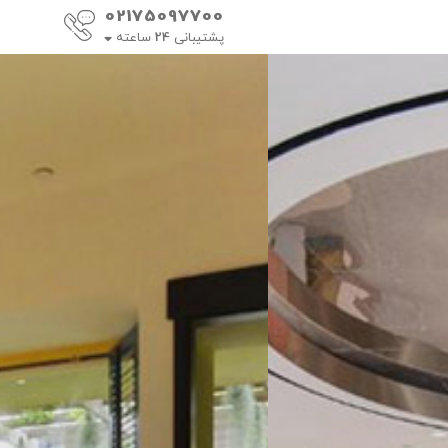
02175097700
پشتیبانی
24
ساعته