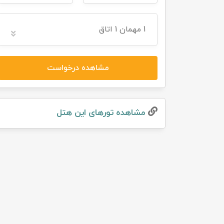
تور سوباتان
1
مهمان
1 اتاق
تور چابهار
مشاهده درخواست
تور مرداب هسل
تور کاشان
مشاهده تور‌های این هتل
تور اصفهان
تور ترکمن صحرا
تور آفرود