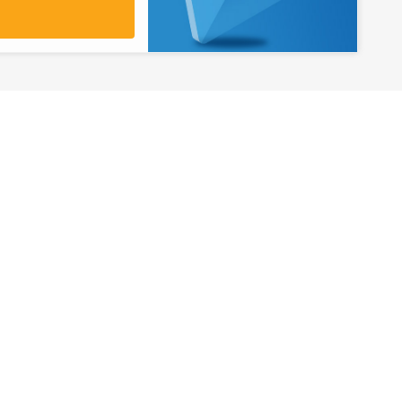
آدرس
تهران، میدان ولیعصر، ابتدای بلوار
کشاورز، پلاک 31، طبقه همکف
تورهای پرطرفدار
آژانس مسافر
کایت با ارائه خدم
بلیط هواپیما اقساطی
هر ساعت از شبانه‌
دی
رزرو هتل اقساطی
هواپیما، بلیط چار