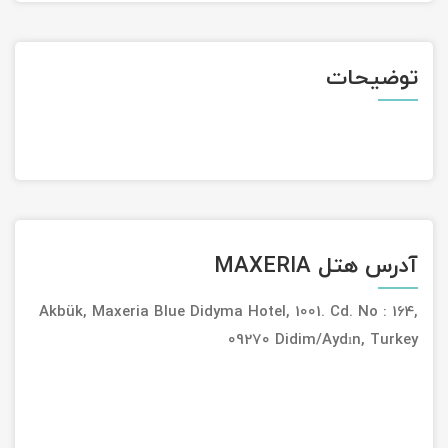
تور سوباتان
توضیحات
تور چابهار
تور مرداب هسل
تور کاشان
تور اصفهان
آدرس هتل MAXERIA
تور ترکمن صحرا
Akbük, Maxeria Blue Didyma Hotel, 1001. Cd. No : 164,
تور آفرود
09270 Didim/Aydın, Turkey