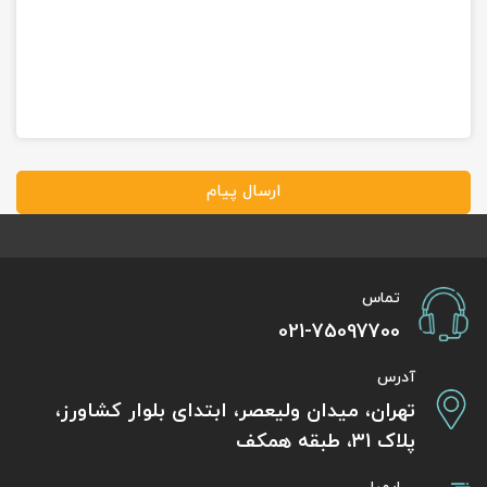
ارسال پیام
تماس
021-75097700
آدرس
تهران، میدان ولیعصر، ابتدای بلوار کشاورز،
پلاک 31، طبقه همکف