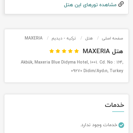
مشاهده تور‌های این هتل
تور کیش از ساری
تور کویر مرنجاب
تور سنگاپور اقساطی
اقساطی
تور طبس
تور مالدیو
تور کیش از بندرعباس
اقساطی
صفحه اصلی
هتل
ترکیه - دیدیم
MAXERIA
تور کویر کاراکال
تور قزاقستان اقساطی
هتل MAXERIA
تور کویر مصر
تور زیارتی اقساطی
Akbük, Maxeria Blue Didyma Hotel, 1001. Cd. No : 164,
تور کویر ابوزیدآباد
09270 Didim/Aydın, Turkey
تور هرمز
تور ماسوله
خدمات
تور مرداب سراوان
خدمات وجود ندارد.
تور گلستان