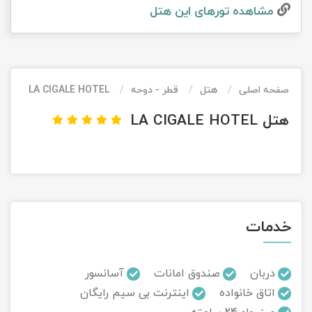
مشاهده تور‌های این هتل
تور کیش از ساری
تور کویر مرنجاب
تور سنگاپور اقساطی
اقساطی
تور طبس
تور مالدیو
تور کیش از بندرعباس
اقساطی
صفحه اصلی
هتل
قطر - دوحه
LA CIGALE HOTEL
تور کویر کاراکال
تور قزاقستان اقساطی
هتل LA CIGALE HOTEL
تور کویر مصر
تور زیارتی اقساطی
تور کویر ابوزیدآباد
تور هرمز
خدمات
تور ماسوله
تور مرداب سراوان
دربان
صندوق امانات
آسانسور
اتاق خانواده
اینترنت بی سیم رایگان
تور گلستان