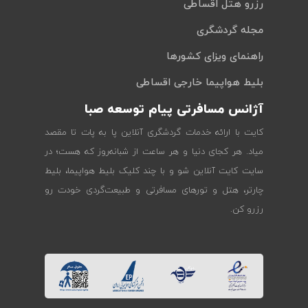
رزرو هتل اقساطی
مجله گردشگری
راهنمای ویزای کشورها
بلیط هواپیما خارجی اقساطی
آژانس مسافرتی پیام توسعه صبا
کایت با ارائه خدمات گردشگری آنلاین پا به پات تا مقصد
میاد. هر کجای دنیا و هر ساعت از شبانه‌روز که هست؛ در
سایت کایت آنلاین شو و با چند کلیک بلیط هواپیما، بلیط
چارتر، هتل و تورهای مسافرتی و طبیعت‌گردی خودت رو
رزرو کن.