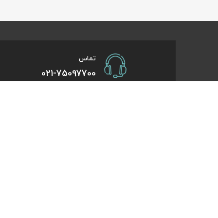
تماس
021-75097700
صفحات کاربردی
درباره کایت
درخواست همکاری
تورهای یک روزه
راهنمای خرید
تورهای کویر گر
درباره ما
تورهای استانبو
تماس با ما
تورهای طبیعت 