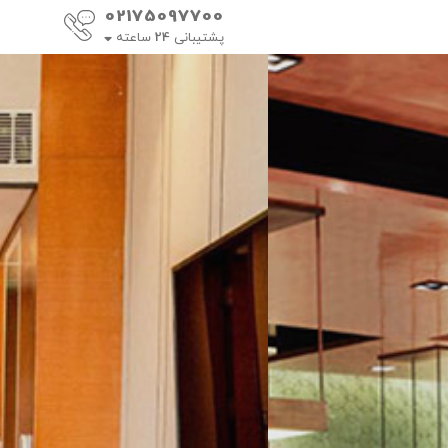
02175097700
پشتیبانی
24
ساعته