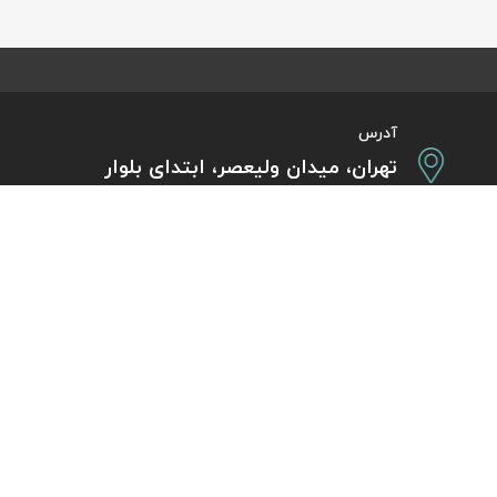
آدرس
تهران، میدان ولیعصر، ابتدای بلوار
کشاورز، پلاک 31، طبقه همکف
تورهای پرطرفدار
آژانس مسافر
کایت با ارائه خدم
بلیط هواپیما اقساطی
هر ساعت از شبانه‌
دی
رزرو هتل اقساطی
هواپیما، بلیط چار
ل
مجله گردشگری
گردی
راهنمای ویزای کشورها