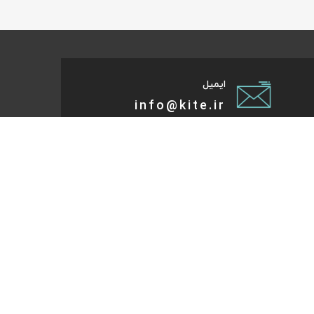
ایمیل
info@kite.ir
تی پیام توسعه صبا
ات گردشگری آنلاین پا به پات تا مقصد میاد. هر کجای دنیا و
روز که هست؛ در سایت کایت آنلاین شو و با چند کلیک بلیط
تر، هتل و تورهای مسافرتی و طبیعت‌گردی خودت رو رزرو کن.