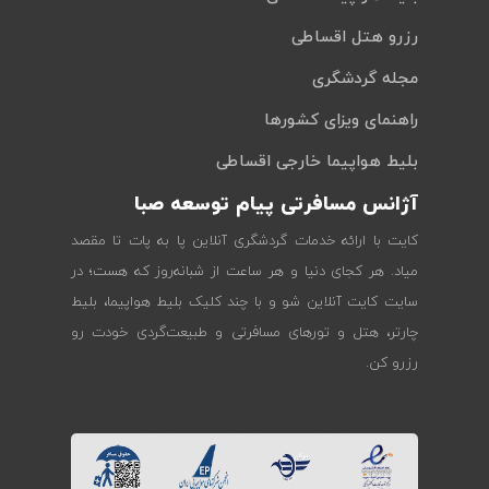
رزرو هتل اقساطی
مجله گردشگری
راهنمای ویزای کشورها
بلیط هواپیما خارجی اقساطی
آژانس مسافرتی پیام توسعه صبا
کایت با ارائه خدمات گردشگری آنلاین پا به پات تا مقصد
میاد. هر کجای دنیا و هر ساعت از شبانه‌روز که هست؛ در
سایت کایت آنلاین شو و با چند کلیک بلیط هواپیما، بلیط
چارتر، هتل و تورهای مسافرتی و طبیعت‌گردی خودت رو
رزرو کن.