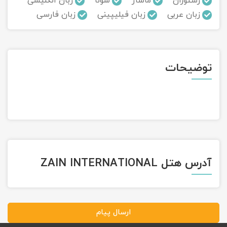
رستوران
ماساژ
سونا
زبان انگلیسی
زبان عربی
زبان فیلیپینی
زبان فارسی
تور سوباتان
تور چابهار
توضیحات
تور مرداب هسل
تور کاشان
تور اصفهان
تور ترکمن صحرا
آدرس هتل ZAIN INTERNATIONAL
تور آفرود
ارسال پیام