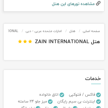
مشاهده تور‌های این هتل
تور کیش از ساری
تور کویر مرنجاب
تور سنگاپور اقساطی
اقساطی
تور طبس
تور مالدیو
تور کیش از بندرعباس
اقساطی
صفحه اصلی
هتل
امارات متحده عربی - دبی
ERNATIONAL
تور کویر کاراکال
تور قزاقستان اقساطی
هتل ZAIN INTERNATIONAL
تور کویر مصر
تور زیارتی اقساطی
تور کویر ابوزیدآباد
تور هرمز
خدمات
تور ماسوله
تور مرداب سراوان
فاکس / فتوکپی
اتاق خانواده
اینترنت بی سیم رایگان
میز جلو 24 ساعته
تور گلستان