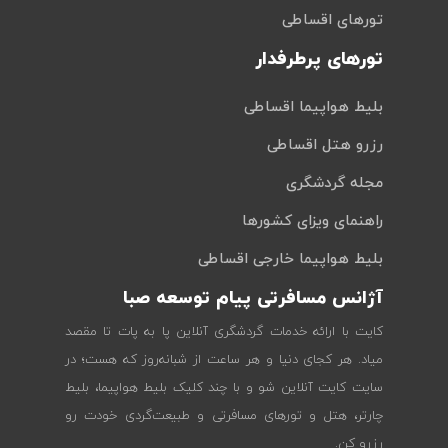
تورهای اقساطی
تورهای پرطرفدار
بلیط هواپیما اقساطی
رزرو هتل اقساطی
مجله گردشگری
راهنمای ویزای کشورها
بلیط هواپیما خارجی اقساطی
آژانس مسافرتی پیام توسعه صبا
کایت با ارائه خدمات گردشگری آنلاین پا به پات تا مقصد
میاد. هر کجای دنیا و هر ساعت از شبانه‌روز که هست؛ در
سایت کایت آنلاین شو و با چند کلیک بلیط هواپیما، بلیط
چارتر، هتل و تورهای مسافرتی و طبیعت‌گردی خودت رو
رزرو کن.