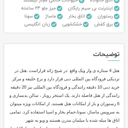
اتاق خانواده
حیوانات خانگی مجاز نیستند
اینترنت بی سیم رایگان
میز جلو 24 ساعته
تور سوباتان
رستوران
اتاق بخار
ماساژ
سونا
برق کفش
خشکشویی
زبان انگلیسی
تور چابهار
تور مرداب هسل
توضیحات
تور کاشان
تور اصفهان
هتل 4 ستاره ی وار ویک واقع در شیخ زائد قراراست .هتل در
نزدیکی فرودگاه بین المللی دبی قرار دارد و
برج خلیفه و مرکز
تور ترکمن صحرا
خرید دبی 10 دقیقه رانندگی و فرودگاه بین المللی نیز 20 دقیقه
رانندگی از هتل فاصله دارند.
یک استخر روباز ، سالن بدنسازی و
تور آفرود
6 رستوران و بار از امکانات هتل هستند.
از امکانات ویژه میتوان
به سرویس ماساژ، سونا،حمام بخار و اسپا استفاده کرد.
تمامی
اتاق ها مبله شده با مبلمان مدرن هستند و ویو به شهر