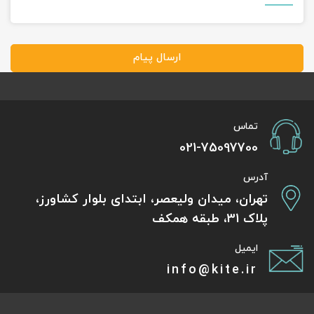
ارسال پیام
تماس
021-75097700
آدرس
تهران، میدان ولیعصر، ابتدای بلوار کشاورز،
پلاک 31، طبقه همکف
ایمیل
info@kite.ir