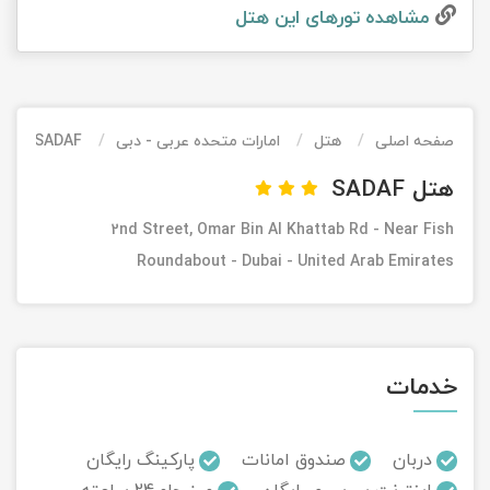
مشاهده تور‌های این هتل
تور کیش از ساری
تور کویر مرنجاب
تور سنگاپور اقساطی
اقساطی
تور طبس
تور مالدیو
تور کیش از بندرعباس
اقساطی
صفحه اصلی
هتل
امارات متحده عربی - دبی
SADAF
تور کویر کاراکال
تور قزاقستان اقساطی
هتل SADAF
تور کویر مصر
تور زیارتی اقساطی
2nd Street, Omar Bin Al Khattab Rd - Near Fish
تور کویر ابوزیدآباد
Roundabout - Dubai - United Arab Emirates
تور هرمز
تور ماسوله
خدمات
تور مرداب سراوان
دربان
صندوق امانات
پارکینگ رایگان
تور گلستان