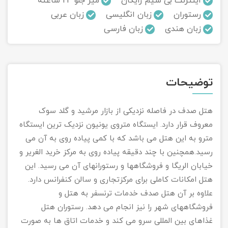
اینترنت بی سیم رایگان
میز جلو 24 ساعته
رستوران
زبان انگلیسی
زبان عربی
تور سوباتان
زبان هندی
زبان فارسی
تور چابهار
تور مرداب هسل
توضیحات
تور کاشان
هتل صدف در فاصله نزدیکی از بازار مرشید و گلد سوک
تور اصفهان
معروف قرار دارد. ایستگاه متروی یونیون نزدیک ترین ایستگاه
مترو به این هتل می باشد که با کمی پیاده روی به آن می
تور ترکمن صحرا
رسید.همچنین با چند دقیقه پیاده روی به مرکز خرید الغریر و
خیابان الریگا و فروشگاهها و رستورانهای آن می رسید. این
تور آفرود
هتل امکانات کاملی برای مرکزتجاری و سالن کنفرانس دارد.
علاوه بر آن هتل صدف خدمات ترنسفر به هتل و
فروشگاههای شهر را نیز انجام می دهد. رستوران هتل
غذاهای بین المللی سرو می کند و خدمات اتاق ها به صورت