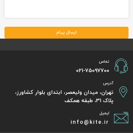
ارسال پیام
تماس
021-75097700
آدرس
تهران، میدان ولیعصر، ابتدای بلوار کشاورز،
پلاک 31، طبقه همکف
ایمیل
info@kite.ir