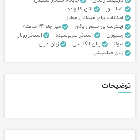
پارکینگ رایگان
جایگاه سیگار کشیدن
آسانسور
اتاق خانواده
تور سوباتان
امکانات برای مهمانان معلول
اینترنت بی سیم رایگان
میز جلو 24 ساعته
تور چابهار
رستوران
استخر سرپوشیده
استخر روباز
تور مرداب هسل
سونا
زبان انگلیسی
زبان عربی
زبان فیلیپینی
تور کاشان
تور اصفهان
توضیحات
تور ترکمن صحرا
تور آفرود