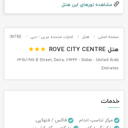
مشاهده تور‌های این هتل
تور کیش از ساری
تور کویر مرنجاب
تور سنگاپور اقساطی
اقساطی
تور طبس
تور مالدیو
تور کیش از بندرعباس
اقساطی
صفحه اصلی
هتل
امارات متحده عربی - دبی
ITY CENTRE
تور کویر کاراکال
تور قزاقستان اقساطی
هتل ROVE CITY CENTRE
تور کویر مصر
تور زیارتی اقساطی
24th/19th B Street, Deira, 119444 - Dubai - United Arab
تور کویر ابوزیدآباد
Emirates
تور هرمز
تور ماسوله
خدمات
تور مرداب سراوان
مرکز تناسب اندام
فاکس / فتوکپی
تور گلستان