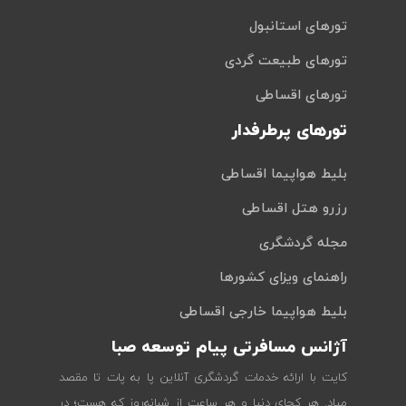
تورهای استانبول
تورهای طبیعت گردی
تورهای اقساطی
تورهای پرطرفدار
بلیط هواپیما اقساطی
رزرو هتل اقساطی
مجله گردشگری
راهنمای ویزای کشورها
بلیط هواپیما خارجی اقساطی
آژانس مسافرتی پیام توسعه صبا
کایت با ارائه خدمات گردشگری آنلاین پا به پات تا مقصد
میاد. هر کجای دنیا و هر ساعت از شبانه‌روز که هست؛ در