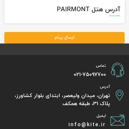
آدرس هتل PAIRMONT
ارسال پیام
تماس
021-75097700
آدرس
تهران، میدان ولیعصر، ابتدای بلوار کشاورز،
پلاک 31، طبقه همکف
ایمیل
info@kite.ir