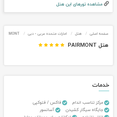
مشاهده تور‌های این هتل
تور کیش از ساری
تور کویر مرنجاب
تور سنگاپور اقساطی
اقساطی
تور طبس
تور مالدیو
تور کیش از بندرعباس
اقساطی
صفحه اصلی
هتل
امارات متحده عربی - دبی
PAIRMONT
تور کویر کاراکال
تور قزاقستان اقساطی
هتل PAIRMONT
تور کویر مصر
تور زیارتی اقساطی
تور کویر ابوزیدآباد
تور هرمز
خدمات
تور ماسوله
تور مرداب سراوان
مرکز تناسب اندام
فاکس / فتوکپی
جایگاه سیگار کشیدن
آسانسور
تور گلستان