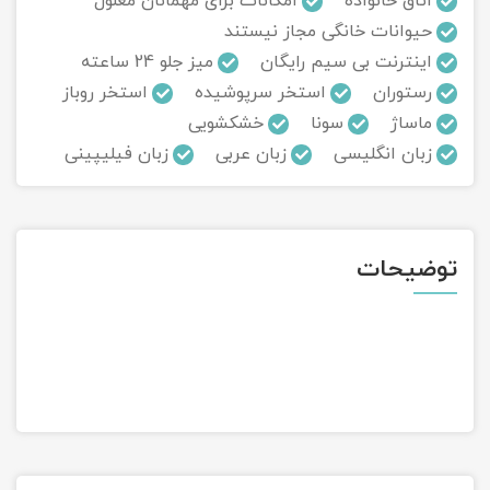
اتاق خانواده
امکانات برای مهمانان معلول
حیوانات خانگی مجاز نیستند
تور سوباتان
اینترنت بی سیم رایگان
میز جلو 24 ساعته
رستوران
استخر سرپوشیده
استخر روباز
تور چابهار
ماساژ
سونا
خشکشویی
تور مرداب هسل
زبان انگلیسی
زبان عربی
زبان فیلیپینی
تور کاشان
تور اصفهان
توضیحات
تور ترکمن صحرا
تور آفرود