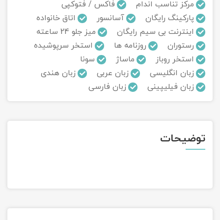
مرکز تناسب اندام
فاکس / فتوکپی
پارکینگ رایگان
آسانسور
اتاق خانواده
تور سوباتان
اینترنت بی سیم رایگان
میز جلو 24 ساعته
تور چابهار
رستوران
روزنامه ها
استخر سرپوشیده
استخر روباز
ماساژ
سونا
تور مرداب هسل
زبان انگلیسی
زبان عربی
زبان هندی
زبان فیلیپینی
زبان فارسی
تور کاشان
تور اصفهان
توضیحات
تور ترکمن صحرا
تور آفرود