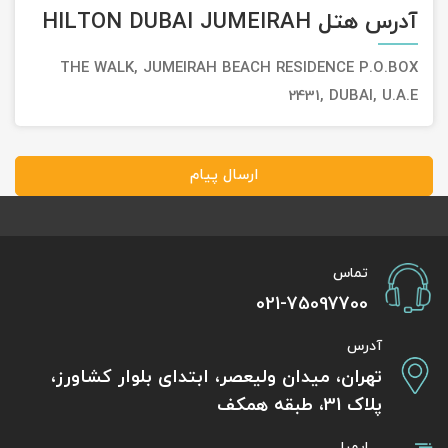
آدرس هتل HILTON DUBAI JUMEIRAH
THE WALK, JUMEIRAH BEACH RESIDENCE P.O.BOX
2431, DUBAI, U.A.E
ارسال پیام
تماس
021-75097700
آدرس
تهران، میدان ولیعصر، ابتدای بلوار کشاورز،
پلاک 31، طبقه همکف
ایمیل