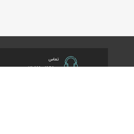
تماس
021-75097700
صفحات کاربردی
درباره کایت
درخواست همکاری
تورهای یک روزه
راهنمای خرید
تورهای کویر گر