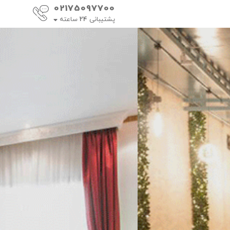
02175097700
پشتیبانی
24
ساعته