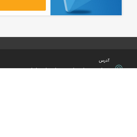
آدرس
تهران، میدان ولیعصر، ابتدای بلوار
کشاورز، پلاک 31، طبقه همکف
تورهای پرطرفدار
آژانس مسافر
کایت با ارائه خدم
بلیط هواپیما اقساطی
هر ساعت از شبانه‌
دی
رزرو هتل اقساطی
هواپیما، بلیط چار