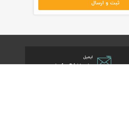
ثبت و ارسال
ایمیل
info@kite.ir
تی پیام توسعه صبا
ات گردشگری آنلاین پا به پات تا مقصد میاد. هر کجای دنیا و
روز که هست؛ در سایت کایت آنلاین شو و با چند کلیک بلیط
تر، هتل و تورهای مسافرتی و طبیعت‌گردی خودت رو رزرو کن.