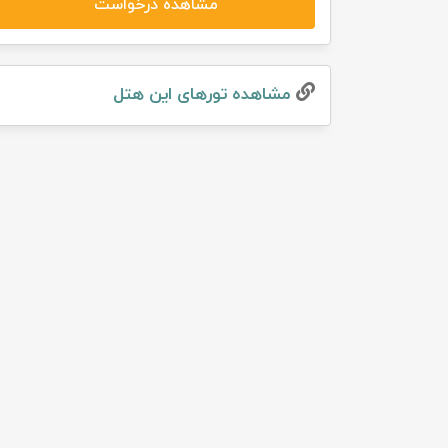
مشاهده درخواست
تور سوباتان
تور چابهار
مشاهده تور‌های این هتل
تور مرداب هسل
تور کاشان
تور اصفهان
تور ترکمن صحرا
تور آفرود