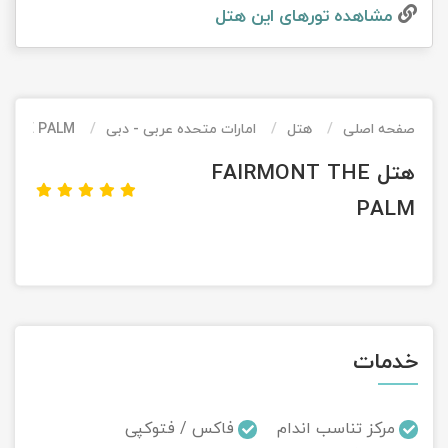
مشاهده تور‌های این هتل
تور کیش از ساری
تور کویر مرنجاب
تور سنگاپور اقساطی
اقساطی
تور طبس
تور مالدیو
تور کیش از بندرعباس
اقساطی
صفحه اصلی
هتل
امارات متحده عربی - دبی
 THE PALM
تور کویر کاراکال
تور قزاقستان اقساطی
هتل FAIRMONT THE
تور کویر مصر
تور زیارتی اقساطی
PALM
تور کویر ابوزیدآباد
تور هرمز
تور ماسوله
خدمات
تور مرداب سراوان
مرکز تناسب اندام
فاکس / فتوکپی
تور گلستان