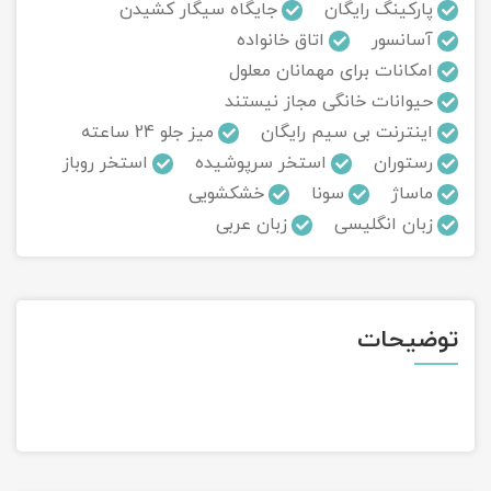
پارکینگ رایگان
جایگاه سیگار کشیدن
آسانسور
اتاق خانواده
تور سوباتان
امکانات برای مهمانان معلول
تور چابهار
حیوانات خانگی مجاز نیستند
اینترنت بی سیم رایگان
میز جلو 24 ساعته
تور مرداب هسل
رستوران
استخر سرپوشیده
استخر روباز
ماساژ
سونا
خشکشویی
تور کاشان
زبان انگلیسی
زبان عربی
تور اصفهان
تور ترکمن صحرا
توضیحات
تور آفرود