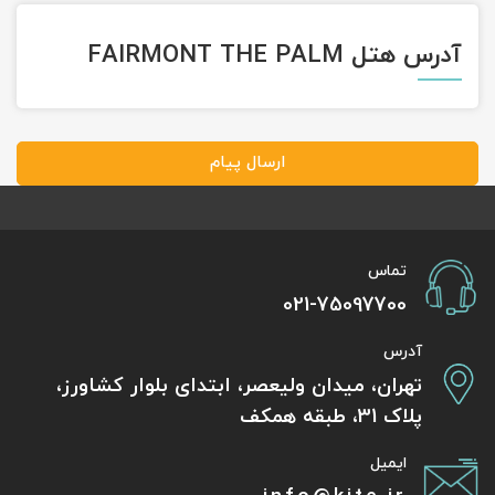
آدرس هتل FAIRMONT THE PALM
ارسال پیام
تماس
021-75097700
آدرس
تهران، میدان ولیعصر، ابتدای بلوار کشاورز،
پلاک 31، طبقه همکف
ایمیل