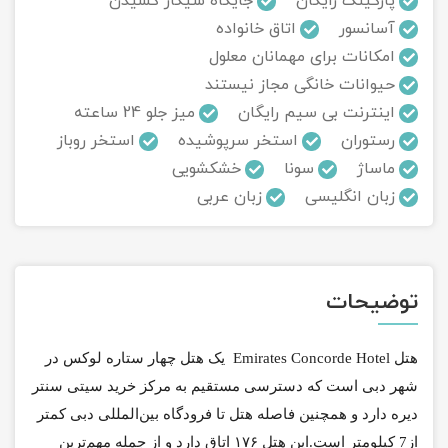
پارکینگ رایگان
جایگاه سیگار کشیدن
آسانسور
اتاق خانواده
تور سوباتان
امکانات برای مهمانان معلول
حیوانات خانگی مجاز نیستند
تور چابهار
اینترنت بی سیم رایگان
میز جلو 24 ساعته
تور مرداب هسل
رستوران
استخر سرپوشیده
استخر روباز
ماساژ
سونا
خشکشویی
تور کاشان
زبان انگلیسی
زبان عربی
تور اصفهان
تور ترکمن صحرا
توضیحات
تور آفرود
هتل Emirates Concorde Hotel یک هتل چهار ستاره لوکس در
شهر دبی است که
دسترسی مستقیم به مرکز خرید سیتی سنتر
دیره دارد و همچنین فاصله هتل تا فرودگاه بین‌المللی دبی کمتر
از7
کیلومتر
است.
این هتل ۱۷۶ اتاق دارد و از جمله مهم‌ترین