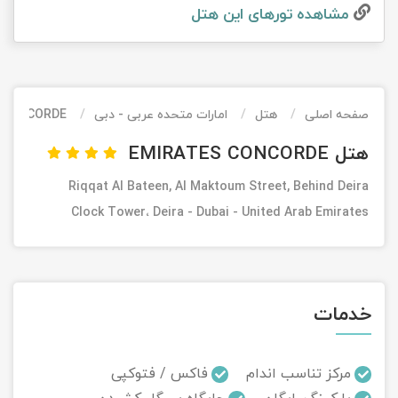
مشاهده تور‌های این هتل
تور کیش از ساری
تور کویر مرنجاب
تور سنگاپور اقساطی
اقساطی
تور طبس
تور مالدیو
تور کیش از بندرعباس
اقساطی
صفحه اصلی
هتل
امارات متحده عربی - دبی
 CONCORDE
تور کویر کاراکال
تور قزاقستان اقساطی
هتل EMIRATES CONCORDE
تور کویر مصر
تور زیارتی اقساطی
Riqqat Al Bateen, Al Maktoum Street, Behind Deira
تور کویر ابوزیدآباد
Clock Tower، Deira - Dubai - United Arab Emirates
تور هرمز
تور ماسوله
خدمات
تور مرداب سراوان
مرکز تناسب اندام
فاکس / فتوکپی
تور گلستان