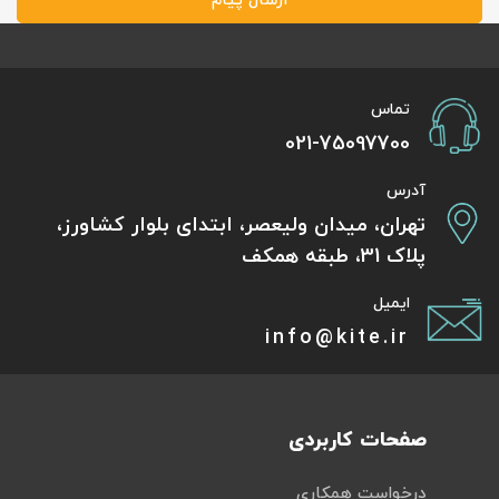
ارسال پیام
تماس
021-75097700
آدرس
تهران، میدان ولیعصر، ابتدای بلوار کشاورز،
پلاک 31، طبقه همکف
ایمیل
info@kite.ir
صفحات کاربردی
درخواست همکاری