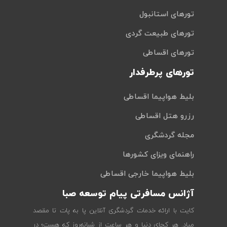
تورهای استانبول
تورهای طبیعت گردی
تورهای اقساطی
تورهای پرطرفدار
بلیط هواپیما اقساطی
رزرو هتل اقساطی
مجله گردشگری
راهنمای ویزای کشورها
بلیط هواپیما خارجی اقساطی
آژانس مسافرتی پیام توسعه صبا
کایت با ارائه خدمات گردشگری آنلاین پا به پات تا مقصد
میاد. هر کجای دنیا و هر ساعت از شبانه‌روز که هست؛ در