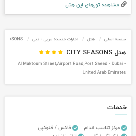
مشاهده تور‌های این هتل
تور کیش از ساری
تور کویر مرنجاب
تور سنگاپور اقساطی
اقساطی
تور طبس
تور مالدیو
تور کیش از بندرعباس
اقساطی
صفحه اصلی
هتل
امارات متحده عربی - دبی
TY SEASONS
تور کویر کاراکال
تور قزاقستان اقساطی
هتل CITY SEASONS
تور کویر مصر
تور زیارتی اقساطی
Al Maktoum Street,Airport Road,Port Saeed - Dubai -
تور کویر ابوزیدآباد
United Arab Emirates
تور هرمز
تور ماسوله
خدمات
تور مرداب سراوان
مرکز تناسب اندام
فاکس / فتوکپی
تور گلستان