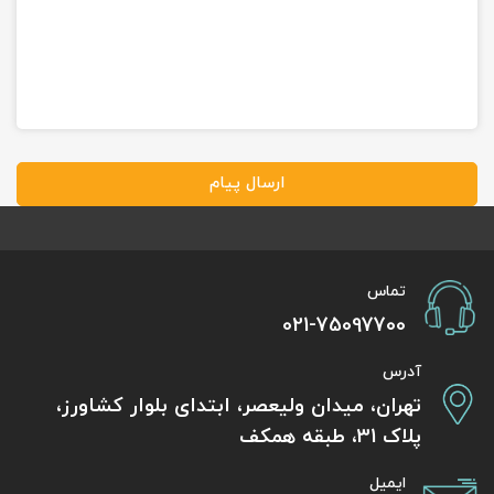
ارسال پیام
تماس
021-75097700
آدرس
تهران، میدان ولیعصر، ابتدای بلوار کشاورز،
پلاک 31، طبقه همکف
ایمیل