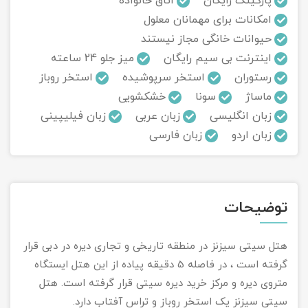
پارکینگ رایگان
اتاق خانواده
امکانات برای مهمانان معلول
تور سوباتان
حیوانات خانگی مجاز نیستند
اینترنت بی سیم رایگان
میز جلو 24 ساعته
تور چابهار
رستوران
استخر سرپوشیده
استخر روباز
تور مرداب هسل
ماساژ
سونا
خشکشویی
زبان انگلیسی
زبان عربی
زبان فیلیپینی
تور کاشان
زبان اردو
زبان فارسی
تور اصفهان
تور ترکمن صحرا
توضیحات
تور آفرود
هتل سیتی سیزنز در منطقه تاریخی و تجاری دیره در دبی قرار
گرفته است ، در فاصله 5 دقیقه پیاده از این هتل ایستگاه
متروی دیره و مرکز خرید دیره سیتی قرار گرفته است. هتل
سیتی سیزنز یک استخر روباز و تراس آفتاب دارد.