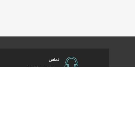
تماس
021-75097700
صفحات کاربردی
درباره کایت
درخواست همکاری
تورهای یک روزه
راهنمای خرید
تورهای کویر گر