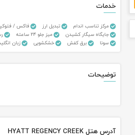
خدمات
مرکز تناسب اندام
تبدیل ارز
فاکس / فتوکپ
جایگاه سیگار کشیدن
میز جلو 24 ساعته
رس
سونا
برق کفش
خشکشویی
زبان انگلی
توضیحات
آدرس هتل HYATT REGENCY CREEK