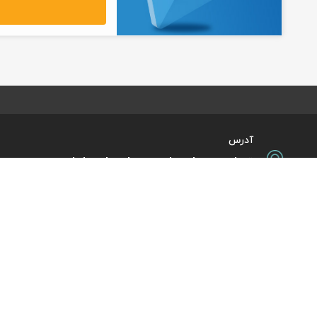
آدرس
تهران، میدان ولیعصر، ابتدای بلوار
کشاورز، پلاک 31، طبقه همکف
تورهای پرطرفدار
آژانس مسافر
کایت با ارائه خدم
بلیط هواپیما اقساطی
هر ساعت از شبانه‌
دی
رزرو هتل اقساطی
هواپیما، بلیط چار