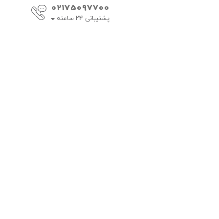
02175097700
پشتیبانی
24
ساعته