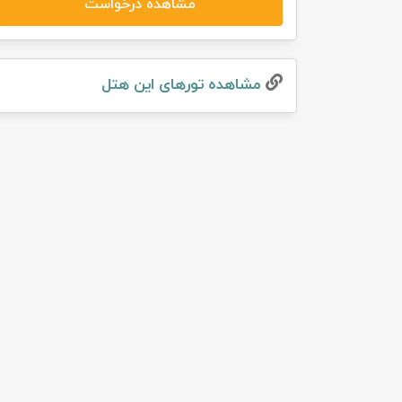
مشاهده درخواست
تور سوباتان
تور چابهار
مشاهده تور‌های این هتل
تور مرداب هسل
تور کاشان
تور اصفهان
تور ترکمن صحرا
تور آفرود