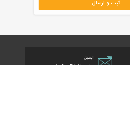
ثبت و ارسال
ایمیل
info@kite.ir
تی پیام توسعه صبا
ات گردشگری آنلاین پا به پات تا مقصد میاد. هر کجای دنیا و
روز که هست؛ در سایت کایت آنلاین شو و با چند کلیک بلیط
تر، هتل و تورهای مسافرتی و طبیعت‌گردی خودت رو رزرو کن.