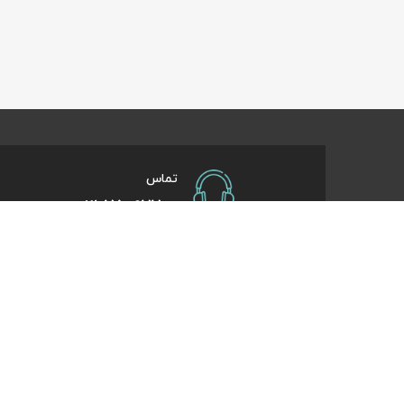
تماس
021-75097700
صفحات کاربردی
درباره کایت
درخواست همکاری
تورهای یک روزه
راهنمای خرید
تورهای کویر گر