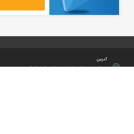
آدرس
تهران، میدان ولیعصر، ابتدای بلوار
کشاورز، پلاک 31، طبقه همکف
تورهای پرطرفدار
آژانس مسافر
کایت با ارائه خدم
بلیط هواپیما اقساطی
هر ساعت از شبانه‌
دی
رزرو هتل اقساطی
هواپیما، بلیط چار