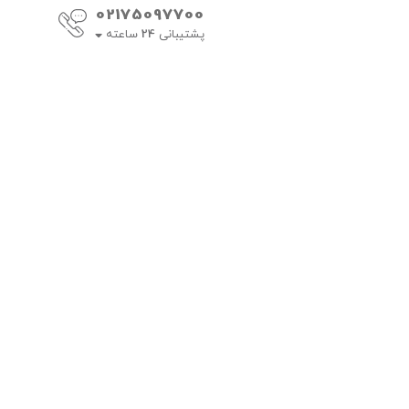
02175097700
پشتیبانی
24
ساعته