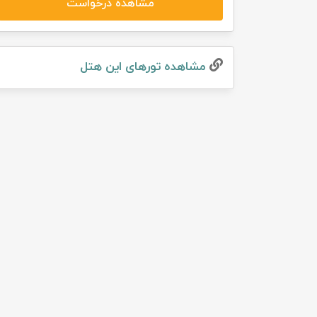
مشاهده درخواست
تور سوباتان
تور چابهار
مشاهده تور‌های این هتل
تور مرداب هسل
تور کاشان
تور اصفهان
تور ترکمن صحرا
تور آفرود