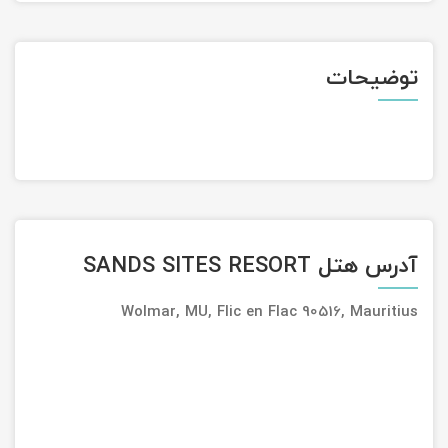
تور سوباتان
توضیحات
تور چابهار
تور مرداب هسل
تور کاشان
تور اصفهان
آدرس هتل SANDS SITES RESORT
تور ترکمن صحرا
Wolmar, MU, Flic en Flac 90516, Mauritius
تور آفرود