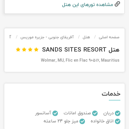
مشاهده تور‌های این هتل
تور کیش از ساری
تور کویر مرنجاب
تور سنگاپور اقساطی
اقساطی
تور طبس
تور مالدیو
تور کیش از بندرعباس
اقساطی
صفحه اصلی
هتل
آفریقای جنوبی - جزیره موریس
ESORT
تور کویر کاراکال
تور قزاقستان اقساطی
هتل SANDS SITES RESORT
تور کویر مصر
تور زیارتی اقساطی
Wolmar, MU, Flic en Flac 90516, Mauritius
تور کویر ابوزیدآباد
تور هرمز
خدمات
تور ماسوله
تور مرداب سراوان
دربان
صندوق امانات
آسانسور
اتاق خانواده
میز جلو 24 ساعته
تور گلستان