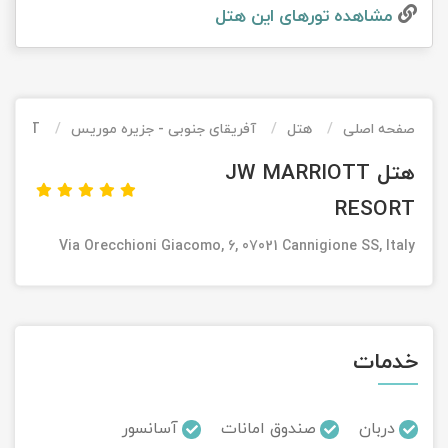
مشاهده تور‌های این هتل
تور کیش از ساری
تور کویر مرنجاب
تور سنگاپور اقساطی
اقساطی
تور طبس
تور مالدیو
تور کیش از بندرعباس
اقساطی
صفحه اصلی
هتل
آفریقای جنوبی - جزیره موریس
ESORT
تور کویر کاراکال
تور قزاقستان اقساطی
هتل JW MARRIOTT
تور کویر مصر
تور زیارتی اقساطی
RESORT
تور کویر ابوزیدآباد
Via Orecchioni Giacomo, 6, 07021 Cannigione SS, Italy
تور هرمز
تور ماسوله
خدمات
تور مرداب سراوان
دربان
صندوق امانات
آسانسور
تور گلستان