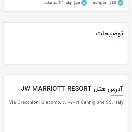
اتاق خانواده
میز جلو 24 ساعته
تور سوباتان
تور چابهار
توضیحات
تور مرداب هسل
تور کاشان
تور اصفهان
تور ترکمن صحرا
آدرس هتل JW MARRIOTT RESORT
تور آفرود
Via Orecchioni Giacomo, 6, 07021 Cannigione SS, Italy