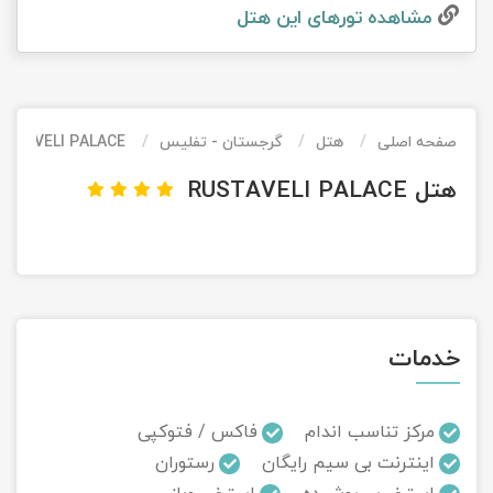
مشاهده تور‌های این هتل
تور کیش از ساری
تور کویر مرنجاب
تور سنگاپور اقساطی
اقساطی
تور طبس
تور مالدیو
تور کیش از بندرعباس
اقساطی
صفحه اصلی
هتل
گرجستان - تفلیس
USTAVELI PALACE
تور کویر کاراکال
تور قزاقستان اقساطی
هتل RUSTAVELI PALACE
تور کویر مصر
تور زیارتی اقساطی
تور کویر ابوزیدآباد
تور هرمز
خدمات
تور ماسوله
تور مرداب سراوان
مرکز تناسب اندام
فاکس / فتوکپی
اینترنت بی سیم رایگان
رستوران
تور گلستان