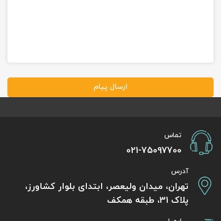
ارسال پیام
تماس
021-75097700
آدرس
تهران، میدان ولیعصر، ابتدای بلوار کشاورز،
پلاک 31، طبقه همکف