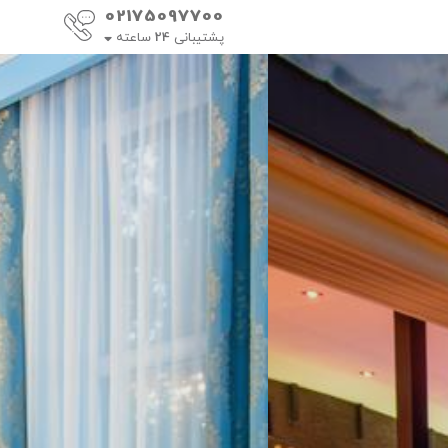
02175097700
پشتیبانی
24
ساعته