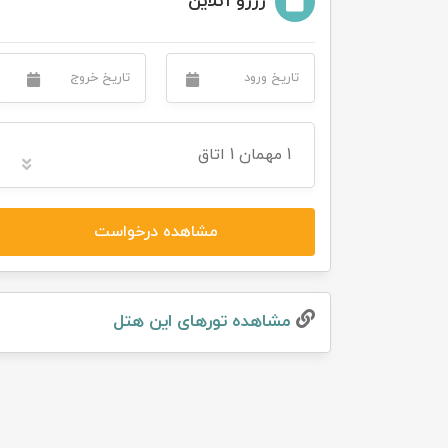
رزرو آنلاین
تور سوباتان
تور چابهار
تور مرداب هسل
1
مهمان
1 اتاق
تور کاشان
مشاهده درخواست
تور اصفهان
تور ترکمن صحرا
مشاهده تور‌های این هتل
تور آفرود