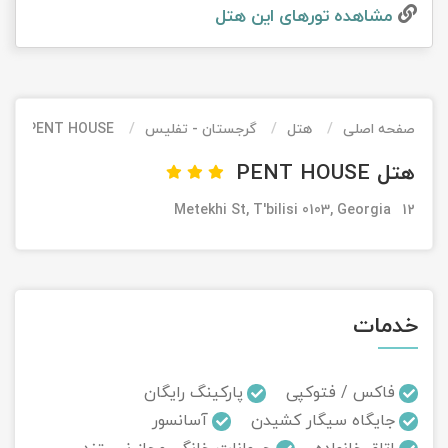
مشاهده تور‌های این هتل
تور کیش از ساری
تور کویر مرنجاب
تور سنگاپور اقساطی
اقساطی
تور طبس
تور مالدیو
تور کیش از بندرعباس
اقساطی
صفحه اصلی
هتل
گرجستان - تفلیس
PENT HOUSE
تور کویر کاراکال
تور قزاقستان اقساطی
هتل PENT HOUSE
تور کویر مصر
تور زیارتی اقساطی
12 Metekhi St, T'bilisi 0103, Georgia
تور کویر ابوزیدآباد
تور هرمز
خدمات
تور ماسوله
تور مرداب سراوان
فاکس / فتوکپی
پارکینگ رایگان
جایگاه سیگار کشیدن
آسانسور
تور گلستان