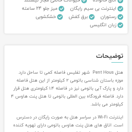
اتاق خانواده
حیوانات خانگی مجاز نیستند
اینترنت بی سیم رایگان
میز جلو 24 ساعته
تور سوباتان
رستوران
برق کفش
خشکشویی
زبان انگلیسی
تور چابهار
تور مرداب هسل
توضیحات
تور کاشان
تور اصفهان
هتل Pent Hous شهر تفلیس فاصله کمی تا ساحل دارد.
موزه باستان شناسی باتومی 2 کیلومتر از این هتل فاصله
تور ترکمن صحرا
دارد و پارک آبی باتومی نیز در فاصله 1.4 کیلومتری هتل قرار
دارد. فاصله فرودگاه بین المللی باتومی تا هتل پنت هاوس 4
تور آفرود
کیلومتر می باشد.
اینترنت Wi-Fi در سراسر هتل به صورت رایگان در دسترس
است. اتاق های هتل پنت هاوس باتومی دارای تهویه کننده